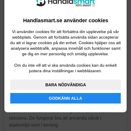
Med dubbelfunktion
Välj motstånd själv
Handlasmart.se använder cookies
Lätt att justera
Vi använder cookies för att förbättra din upplevelse på vår
webbplats. Genom att fortsätta använda sidan accepterar
Produktöversikt
du att vi lagrar cookies på din enhet. Cookies hjälper oss att
analysera webbtrafik, anpassa innehåll och funktioner samt
ge dig en mer personlig och smidig upplevelse.
BungyPump Walkathlon är ett par flexibla gåstavar
med dubbla funktioner. Här kan du nämligen justera
Om du inte vill att vi ska använda cookies kan du enkelt
fjädringen efter dina önskemål, antingen kan du välja
justera dina inställningar i webbläsaren.
ett fjädrande motstånd om fyra kilo eller stumma stavar.
Du har också möjlighet att uppgradera stödet till sex
BARA NÖDVÄNDIGA
kilo.
GODKÄNN ALLA
Dessa stavar har fått många positiva omdömen av
nöjda kunder, som vittnar om goda erfarenheter av
stavarna. De fungerar bra att använda såväl i
stadsmiljö som i terräng.