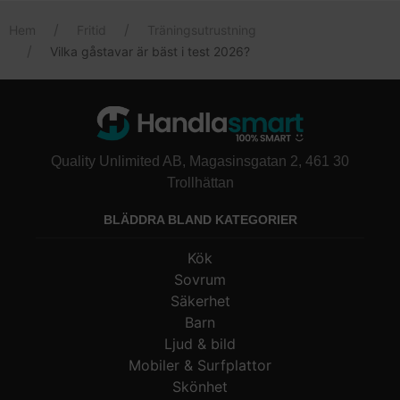
16,5 % mer med stavar än vid en vanlig promenad, en siffra som
fått väldigt många positiva kundrecensioner.
tagits fram genom studier.
Hem
Fritid
Träningsutrustning
Vilka gåstavar är bäst i test 2026?
Quality Unlimited AB, Magasinsgatan 2, 461 30
Trollhättan
BLÄDDRA BLAND KATEGORIER
Kök
Sovrum
Säkerhet
Barn
Ljud & bild
Mobiler & Surfplattor
Skönhet