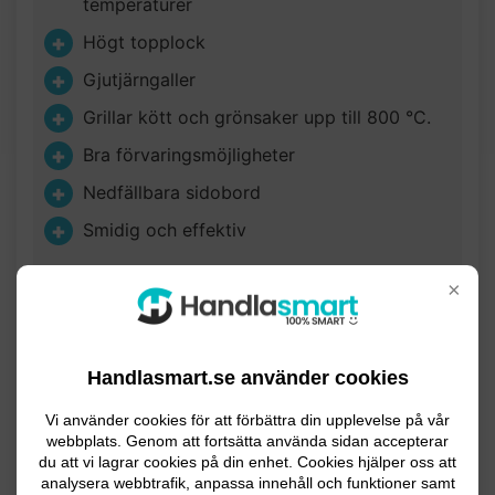
temperaturer
Högt topplock
Gjutjärngaller
Grillar kött och grönsaker upp till 800 °C.
Bra förvaringsmöjligheter
Nedfällbara sidobord
Smidig och effektiv
×
Produktöversikt
Rogue 425-1 XT är en gasolgrill i rostfritt stål som har
Handlasmart.se använder cookies
en infraröda sidobrännare, vilken magnifikt grillar kött
och grönsaker upp till 800 °C. Denna sidobrännare
Vi använder cookies för att förbättra din upplevelse på vår
kallas för Napoleon Sizzle Zone. Först tillagar du
webbplats. Genom att fortsätta använda sidan accepterar
du att vi lagrar cookies på din enhet. Cookies hjälper oss att
maten på gallret i gjutjärn, sedan bränner du av ytan
analysera webbtrafik, anpassa innehåll och funktioner samt
med Sizzle Zone. Detta karamelliserar köttet, ger en