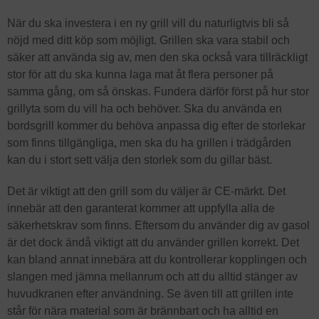
När du ska investera i en ny grill vill du naturligtvis bli så
nöjd med ditt köp som möjligt. Grillen ska vara stabil och
säker att använda sig av, men den ska också vara tillräckligt
stor för att du ska kunna laga mat åt flera personer på
samma gång, om så önskas. Fundera därför först på hur stor
grillyta som du vill ha och behöver. Ska du använda en
bordsgrill kommer du behöva anpassa dig efter de storlekar
som finns tillgängliga, men ska du ha grillen i trädgården
kan du i stort sett välja den storlek som du gillar bäst.
Det är viktigt att den grill som du väljer är CE-märkt. Det
innebär att den garanterat kommer att uppfylla alla de
säkerhetskrav som finns. Eftersom du använder dig av gasol
är det dock ändå viktigt att du använder grillen korrekt. Det
kan bland annat innebära att du kontrollerar kopplingen och
slangen med jämna mellanrum och att du alltid stänger av
huvudkranen efter användning. Se även till att grillen inte
står för nära material som är brännbart och ha alltid en