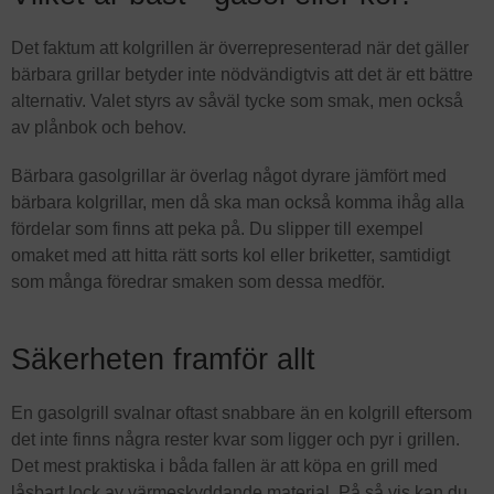
Det faktum att kolgrillen är överrepresenterad när det gäller
bärbara grillar betyder inte nödvändigtvis att det är ett bättre
alternativ. Valet styrs av såväl tycke som smak, men också
av plånbok och behov.
Bärbara gasolgrillar är överlag något dyrare jämfört med
bärbara kolgrillar, men då ska man också komma ihåg alla
fördelar som finns att peka på. Du slipper till exempel
omaket med att hitta rätt sorts kol eller briketter, samtidigt
som många föredrar smaken som dessa medför.
Säkerheten framför allt
En gasolgrill svalnar oftast snabbare än en kolgrill eftersom
det inte finns några rester kvar som ligger och pyr i grillen.
Det mest praktiska i båda fallen är att köpa en grill med
låsbart lock av värmeskyddande material. På så vis kan du