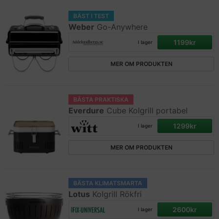
BÄST I TEST
Weber
Go-Anywhere
1199kr
I lager
MER OM PRODUKTEN
BÄSTA PRAKTISKA
Everdure
Cube Kolgrill portabel
1299kr
I lager
MER OM PRODUKTEN
BÄSTA KLIMATSMARTA
Lotus
Kolgrill Rökfri
2600kr
I lager