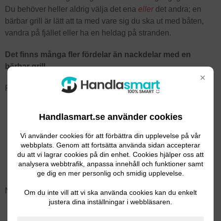
Du behöver heller aldrig välja det ena
eller
det andra; en
bärbar grill är lätt att ta med vare sig du ska ut med båten,
vandra på fjället eller ha en heldag på stranden.
Det finns många fler fördelar än nackdelar med en
bärbar grill
×
Fördelar
Miljövänligt
Handlasmart.se använder cookies
Smidigt
Lätt att förflytta
Vi använder cookies för att förbättra din upplevelse på vår
Flexibelt
webbplats. Genom att fortsätta använda sidan accepterar
du att vi lagrar cookies på din enhet. Cookies hjälper oss att
Tar liten plats
analysera webbtrafik, anpassa innehåll och funktioner samt
Både kol och gasol
ge dig en mer personlig och smidig upplevelse.
Nackdelar
Om du inte vill att vi ska använda cookies kan du enkelt
justera dina inställningar i webbläsaren.
Mindre grillyta