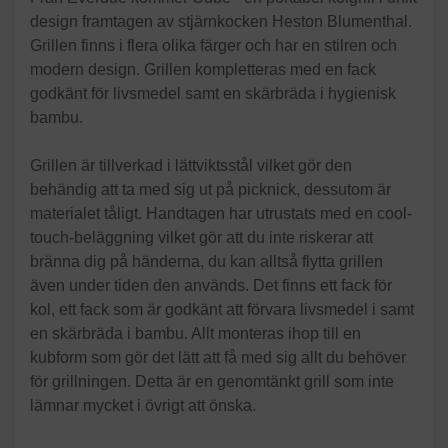
design framtagen av stjärnkocken Heston Blumenthal.
Grillen finns i flera olika färger och har en stilren och
modern design. Grillen kompletteras med en fack
godkänt för livsmedel samt en skärbräda i hygienisk
bambu.
Grillen är tillverkad i lättviktsstål vilket gör den
behändig att ta med sig ut på picknick, dessutom är
materialet tåligt. Handtagen har utrustats med en cool-
touch-beläggning vilket gör att du inte riskerar att
bränna dig på händerna, du kan alltså flytta grillen
även under tiden den används. Det finns ett fack för
kol, ett fack som är godkänt att förvara livsmedel i samt
en skärbräda i bambu. Allt monteras ihop till en
kubform som gör det lätt att få med sig allt du behöver
för grillningen. Detta är en genomtänkt grill som inte
lämnar mycket i övrigt att önska.