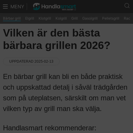
MENY
Bärbar grill
Elgrill
Klotgrill
Kolgrill
Grill
Gasolgrill
Pelletsgrill
Racle
Vilken är den bästa
bärbara grillen 2026?
UPPDATERAD 2025-02-13
En bärbar grill kan bli en både praktisk
och uppskattad detalj i såväl trädgården
som på uteplatsen, särskilt om man vet
vilken typ av grill man ska välja.
Handlasmart rekommenderar: