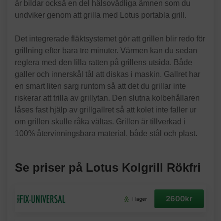
är bildar också en del hälsovådliga ämnen som du
undviker genom att grilla med Lotus portabla grill.
Det integrerade fläktsystemet gör att grillen blir redo för
grillning efter bara tre minuter. Värmen kan du sedan
reglera med den lilla ratten på grillens utsida. Både
galler och innerskål tål att diskas i maskin. Gallret har
en smart liten sarg runtom så att det du grillar inte
riskerar att trilla av grillytan. Den slutna kolbehållaren
låses fast hjälp av grillgallret så att kolet inte faller ur
om grillen skulle råka vältas. Grillen är tillverkad i
100% återvinningsbara material, både stål och plast.
Se priser på Lotus Kolgrill Rökfri
2600kr
I lager