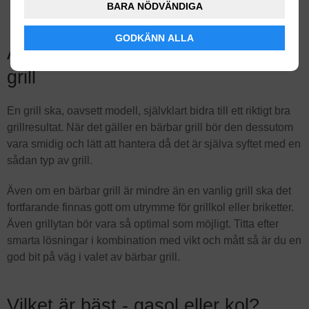
Kräver oftast kol
BARA NÖDVÄNDIGA
GODKÄNN ALLA
Att tänka på inför valet av bärbar
grill
En grill ska, oavsett modell, självklart bidra till ett riktigt bra
grillresultat. När det gäller en bärbar grill bör den dessutom
vara smidig och lätt att hantera då det är själva syftet med en
sådan typ av grill.
Även om en bärbar grill är mindre än en vanlig grill ska det
fortfarande finnas gott om utrymme för grillkol eller briketter.
Även grillytan bör vara så optimal som möjligt. Titta efter
smarta lösningar i kombination med vikt och mått så är du en
god bit på väg i valet av bärbar grill.
Vilket är bäst - gasol eller kol?