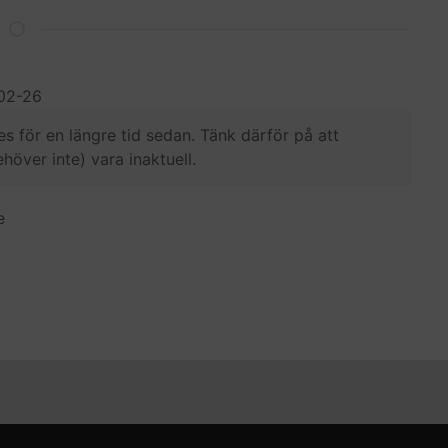
02-26
s för en längre tid sedan. Tänk därför på att
över inte) vara inaktuell.
e