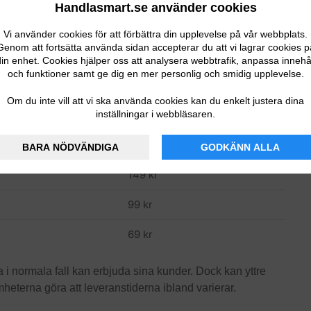
Handlasmart.se använder cookies
79 kr
Vi använder cookies för att förbättra din upplevelse på vår webbplats.
Genom att fortsätta använda sidan accepterar du att vi lagrar cookies p
69 kr
in enhet. Cookies hjälper oss att analysera webbtrafik, anpassa innehå
och funktioner samt ge dig en mer personlig och smidig upplevelse.
Inget extra
Om du inte vill att vi ska använda cookies kan du enkelt justera dina
inställningar i webbläsaren.
49 kr
59 kr
BARA NÖDVÄNDIGA
GODKÄNN ALLA
149 kr
99 kr
69 kr
i normala fall kan erbjuda sina kunder. Dock kan yttre
eterna göra att leveranstiderna ibland varierar.