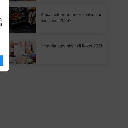
Köpa stektermometer – vilken är
å
bäst i test 2026?
ll
Hitta rätt stavmixer till köket 2026