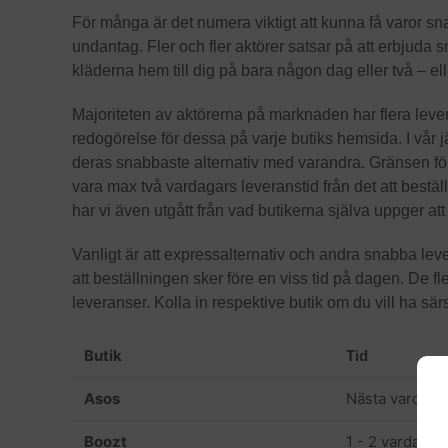
För många är det numera viktigt att kunna få varor s
undantag. Fler och fler aktörer satsar på att erbjuda s
kläderna hem till dig på bara någon dag eller två – e
Majoriteten av aktörerna på marknaden har flera levera
redogörelse för dessa på varje butiks hemsida. I vår jä
deras snabbaste alternativ med varandra. Gränsen för 
vara max två vardagars leveranstid från det att beställ
har vi även utgått från vad butikerna själva uppger att
Vanligt är att expressalternativ och andra snabba lever
att beställningen sker före en viss tid på dagen. De fl
leveranser. Kolla in respektive butik om du vill ha sär
Butik
Tid
Asos
Nästa vardag
Boozt
1 - 2 vardagar