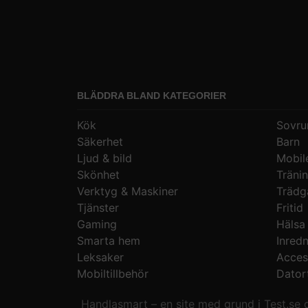
BLÄDDRA BLAND KATEGORIER
Kök
Sovr
Säkerhet
Barn
Ljud & bild
Mobile
Skönhet
Träni
Verktyg & Maskiner
Trädg
Tjänster
Fritid
Gaming
Hälsa
Smarta hem
Inred
Leksaker
Acces
Mobiltillbehör
Datort
Handlasmart – en site med grund i Test.se 