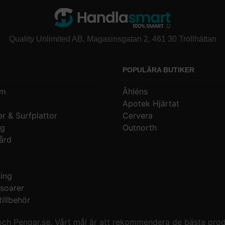
Quality Unlimited AB, Magasinsgatan 2, 461 30 Trollhättan
POPULÄRA BUTIKER
um
Åhléns
Apotek Hjärtat
r & Surfplattor
Cervera
ng
Outnorth
ård
ning
soarer
illbehör
och Pengar.se. Vårt mål är att rekommendera de bästa produ