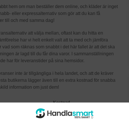
nabbt hem om man beställer dem online, och kläder är inget
nabb- eller expressalternativ som gör att du kan få
ller till och med samma dag!
nsalternativ att välja mellan, oftast kan du hitta en
mförelse har vi helt enkelt valt att ta med och jämföra
vad som räknas som snabbt i det här fallet är att det ska
ningen är lagd till du får dina varor. I sammanställningen
 de har för leveranstider på sina hemsidor.
anser inte är tillgängliga i hela landet, och att de kräver
esta butikerna lägger även till en extra kostnad för snabba
skild information om just dem!
Kostnad
140 kr
Inget extra