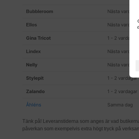
Nästa vardag
Bubbleroom
Nästa vardag
Ellos
d
Gina Tricot
1 - 2 vardagar
Nästa vardag
Lindex
Nelly
Nästa vardag
Stylepit
1 - 2 vardagar
Zalando
1 - 2 vardagar
Åhléns
Samma dag
Tänk på! Leveranstiderna som anges är vad butikerna 
påverkan som exempelvis extra högt tryck på verksamh