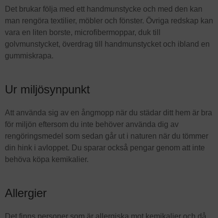
Det brukar följa med ett handmunstycke och med den kan
man rengöra textilier, möbler och fönster. Övriga redskap kan
vara en liten borste, microfibermoppar, duk till
golvmunstycket, överdrag till handmunstycket och ibland en
gummiskrapa.
Ur miljösynpunkt
Att använda sig av en ångmopp när du städar ditt hem är bra
för miljön eftersom du inte behöver använda dig av
rengöringsmedel som sedan går ut i naturen när du tömmer
din hink i avloppet. Du sparar också pengar genom att inte
behöva köpa kemikalier.
Allergier
Det finns personer som är allergiska mot kemikalier och då