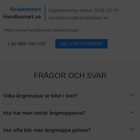
Redaktionen
Uppdaterades senast 2026-02-16
Handlasmart.se
redaktionen@handlasmart.se
LÄS MER OM OSS
DELA PÅ FACEBOOK
FRÅGOR OCH SVAR
Vilka ångmoppar är bäst i test?
De bästa genom olika betrodda undersökningar 2021 är Kärcher
SC 4 Easy Fix, H2O Mop HD, iRobot Braava Jet M6 och Kärcher
Hur har man testat ångmopparna?
FC 5
Bedömningen är baserad på hur bra de är på att ta bort smuts
samt även hur funktionell och användarvänlig den är
Hur ofta bör man ångmoppa golven?
I ett större hushåll med många barn bör ni moppa oftare likaså