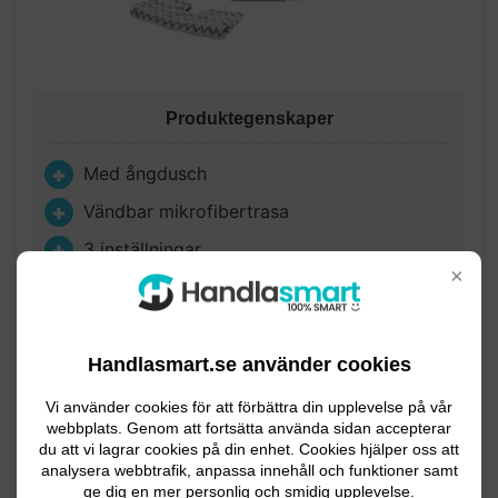
Produktegenskaper
Med ångdusch
Vändbar mikrofibertrasa
3 inställningar
×
Passar alla typer av golv
30 sekunders starttid
Handlasmart.se använder cookies
Produktöversikt
Vi använder cookies för att förbättra din upplevelse på vår
webbplats. Genom att fortsätta använda sidan accepterar
du att vi lagrar cookies på din enhet. Cookies hjälper oss att
S6003eu
från
Shark
är enkel att använda och rengör
analysera webbtrafik, anpassa innehåll och funktioner samt
effektivt dina golv med vattenånga - utan att du
ge dig en mer personlig och smidig upplevelse.