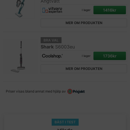
Ångtvätt
1416kr
I lager
MER OM PRODUKTEN
BRA VAL
Shark
S6003eu
1736kr
I lager
MER OM PRODUKTEN
Priser visas bland annat med hjälp av
BÄST I TEST