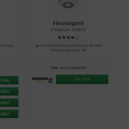
Housegard
Firephant SA800
som kan
Funktionell brandvarnare för det
mindre hemmet.
Mer om produkten
Se pris
229kr
299kr
299kr
399kr