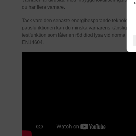
d
du har flera varnare.
Tack vare den senaste energibesparande teknologin, kan
pausfunktionen kan du minska varnarens känslighet un
testfunktion som låter en röd diod lysa vid normal f
EN14604.