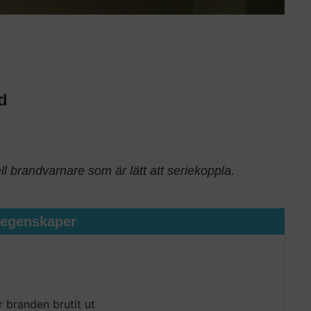
d
ll brandvarnare som är lätt att seriekoppla.
tegenskaper
r branden brutit ut