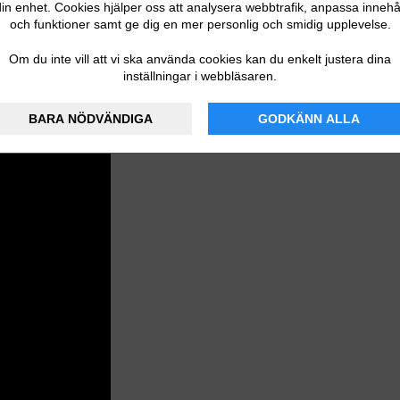
in enhet. Cookies hjälper oss att analysera webbtrafik, anpassa innehå
och funktioner samt ge dig en mer personlig och smidig upplevelse.
Om du inte vill att vi ska använda cookies kan du enkelt justera dina
 två AA-batterier hålla i upp till ett helt år. Med hjälp av
inställningar i webbläsaren.
der en stund, för att undvika falskt alarm. Den har också
unktion. Brandvarnaren har europeisk standardmärkning SS-
BARA NÖDVÄNDIGA
GODKÄNN ALLA