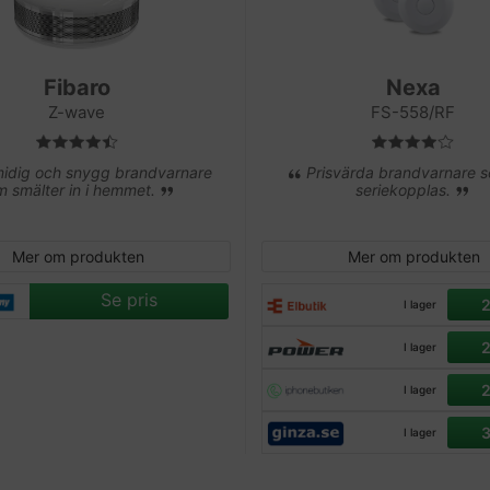
Fibaro
Nexa
Z-wave
FS-558/RF
idig och snygg brandvarnare
Prisvärda brandvarnare 
m smälter in i hemmet.
seriekopplas.
Mer om produkten
Mer om produkten
Se pris
I lager
I lager
I lager
I lager