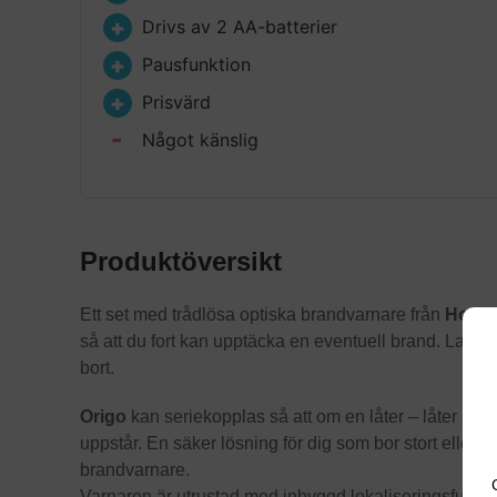
Drivs av 2 AA-batterier
Pausfunktion
Prisvärd
Något känslig
Produktöversikt
Ett set med trådlösa optiska brandvarnare från
Hous
så att du fort kan upptäcka en eventuell brand. Larmsi
bort.
Origo
kan seriekopplas så att om en låter – låter alla
uppstår. En säker lösning för dig som bor stort eller 
brandvarnare.
Varnaren är utrustad med inbyggd lokaliseringsfunktio