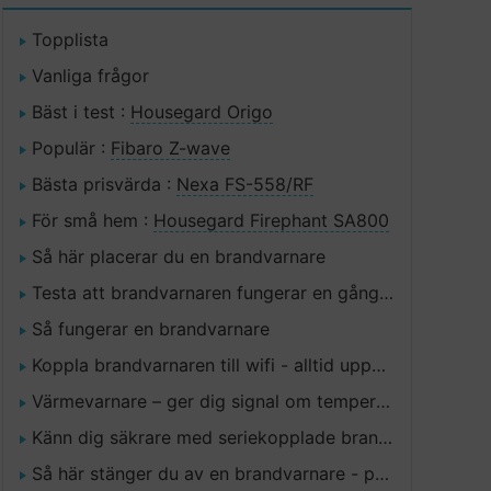
Topplista
Vanliga frågor
Bäst i test :
Housegard Origo
Populär :
Fibaro Z-wave
Bästa prisvärda :
Nexa FS-558/RF
För små hem :
Housegard Firephant SA800
Så här placerar du en brandvarnare
Testa att brandvarnaren fungerar en gång i månaden
Så fungerar en brandvarnare
Koppla brandvarnaren till wifi - alltid uppdaterad
Värmevarnare – ger dig signal om temperaturen stiger
Känn dig säkrare med seriekopplade brandvarnare
Så här stänger du av en brandvarnare - pausfunktion