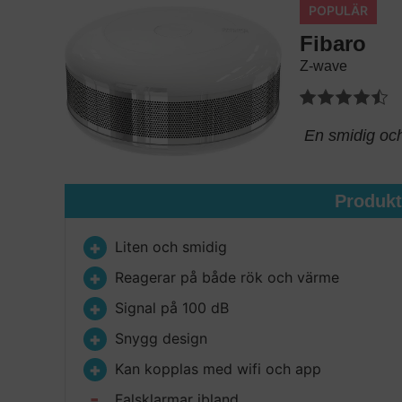
POPULÄR
Fibaro
Z-wave
En smidig och
Produk
Liten och smidig
Reagerar på både rök och värme
Signal på 100 dB
Snygg design
Kan kopplas med wifi och app
Falsklarmar ibland