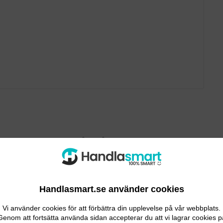
eguard
. Den reagerar både på rök och ökad temperatur,
gnalen ligger på 85 dB, vilket gör att den hörs ca tre meter
. Detta gör så att du kan varnas tidigt var än branden
Handlasmart.se använder cookies
i flera våningar. Du kan koppla samman upp till 30
Vi använder cookies för att förbättra din upplevelse på vår webbplats.
Genom att fortsätta använda sidan accepterar du att vi lagrar cookies p
n som låter dig veta exakt var det börjat brinna, även om