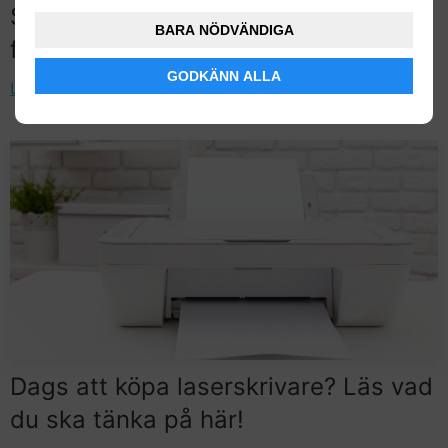
Skriv ut fina foton med den bästa
BARA NÖDVÄNDIGA
fotoskrivaren 2026
GODKÄNN ALLA
Läs artikeln
Dags att köpa laserskrivare? Läs vad
du ska tänka på här!