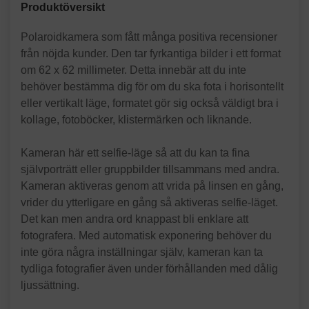
Produktöversikt
Polaroidkamera som fått många positiva recensioner
från nöjda kunder. Den tar fyrkantiga bilder i ett format
om 62 x 62 millimeter. Detta innebär att du inte
behöver bestämma dig för om du ska fota i horisontellt
eller vertikalt läge, formatet gör sig också väldigt bra i
kollage, fotoböcker, klistermärken och liknande.
Kameran här ett selfie-läge så att du kan ta fina
självporträtt eller gruppbilder tillsammans med andra.
Kameran aktiveras genom att vrida på linsen en gång,
vrider du ytterligare en gång så aktiveras selfie-läget.
Det kan men andra ord knappast bli enklare att
fotografera. Med automatisk exponering behöver du
inte göra några inställningar själv, kameran kan ta
tydliga fotografier även under förhållanden med dålig
ljussättning.