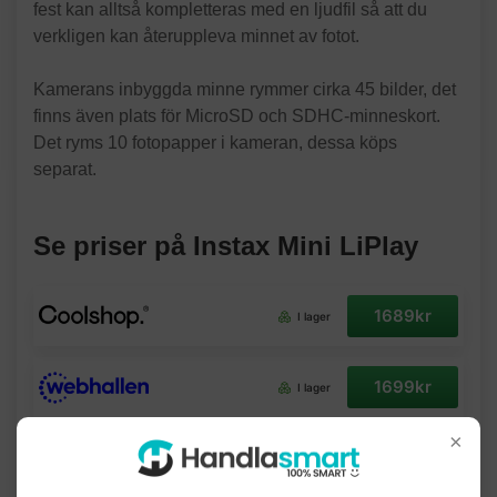
fest kan alltså kompletteras med en ljudfil så att du
verkligen kan återuppleva minnet av fotot.
Kamerans inbyggda minne rymmer cirka 45 bilder, det
finns även plats för MicroSD och SDHC-minneskort.
Det ryms 10 fotopapper i kameran, dessa köps
separat.
Se priser på Instax Mini LiPlay
1689kr
I lager
1699kr
I lager
×
1790kr
I lager