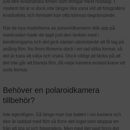
just den kvadratiska filmen som bringar mest nostalgi. I
modern tid är vi dock inte längre lika vana vid att fotografera
kvadratiskt, och formatet kan ofta kännas begränsande.
När de nya modellerna av polaroidkameror dök upp på
marknaden hade de tagit just den tanken med i
beräkningarna och det gick nästan uteslutande att få tag på
avlång film. Nu finns filmerna dock i en rad olika format, så
det är bara att välja och vraka. Dock viktigt att tänka på att
det inte går att blanda film, då varje kamera endast klarar ett
sorts format.
Behöver en polaroidkamera
tillbehör?
Inte egentligen. Så länge man har batteri i sin kamera och
den är laddad med film så finns det inget som stoppar en
från att dra ut och fotografera. Men med det sagt finns det