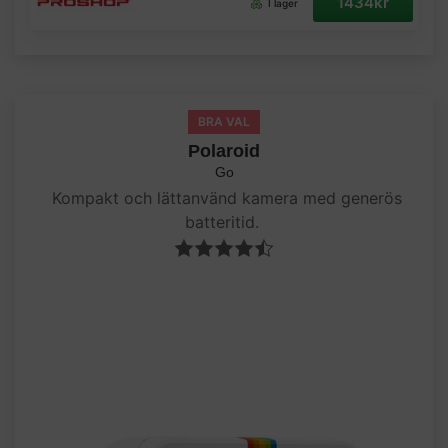
1434kr
I lager
BRA VAL
Polaroid
Go
Kompakt och lättanvänd kamera med generös
batteritid.