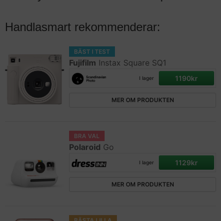
Handlasmart rekommenderar:
BÄST I TEST
Fujifilm
Instax Square SQ1
1190kr
I lager
MER OM PRODUKTEN
BRA VAL
Polaroid
Go
1129kr
I lager
MER OM PRODUKTEN
BÄSTA LILLA