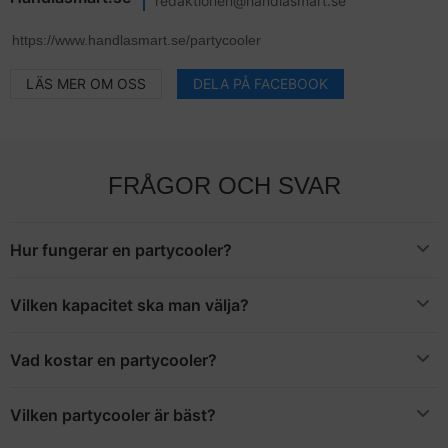
redaktionen@handlasmart.se
LÄS MER OM OSS
DELA PÅ FACEBOOK
FRÅGOR OCH SVAR
Hur fungerar en partycooler?
En partycooler kan liknas med ett portabelt kylskåp. Kylen
använder sig vanligtvis av el för att bli kall och därför bör du
Vilken kapacitet ska man välja?
satsa på en med så låg energiförbrukning som möjligt.
Det beror helt på hur mycket du vill kunna få plats med. I vår
tabell ovan kan du se hur många flaskor och burkar som ryms i
Vad kostar en partycooler?
en patycooler på cirka 65 liter.
Materialet, storlek och kapacitet kommer att vara avgörande för
priset. Väljer du en cooler i plast är priset vanligtvis lägre än om
Vilken partycooler är bäst?
du satsar på metall. Priserna varierar vanligtvis mellan 1500
Vi har valt ut
Kylskåp Mini 14l
som bäst i test. Den är tystgående,
kronor och 4000 kronor.