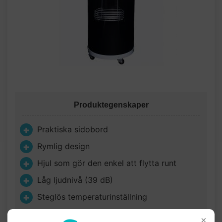
Produktegenskaper
Praktiska sidobord
Rymlig design
Hjul som gör den enkel att flytta runt
Låg ljudnivå (39 dB)
Steglös temperaturinställning
×