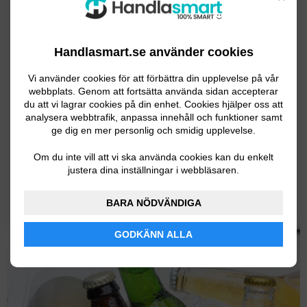
Produktöversikt
Party-Cooler
från
Cylinda
är en partycooler i rymlig
Handlasmart.se använder cookies
design som har en kapacitet på hela 45 liter. Den
passar perfekt till sommarfesten ute på altanen och är
Vi använder cookies för att förbättra din upplevelse på vår
webbplats. Genom att fortsätta använda sidan accepterar
enkel att flytta runt tack vare hjulen undertill.
du att vi lagrar cookies på din enhet. Cookies hjälper oss att
analysera webbtrafik, anpassa innehåll och funktioner samt
Party-Cooler har en steglös temperaturinställning samt
ge dig en mer personlig och smidig upplevelse.
är mycket tystgående med en ljudnivå på endast 29
Om du inte vill att vi ska använda cookies kan du enkelt
dB. Den är utrustad med två praktiska sidobord i
justera dina inställningar i webbläsaren.
trä samt en flaskhållare. Dessutom är botten avtagbar
för att göra rengöringen smidigare och enklare.
BARA NÖDVÄNDIGA
GODKÄNN ALLA