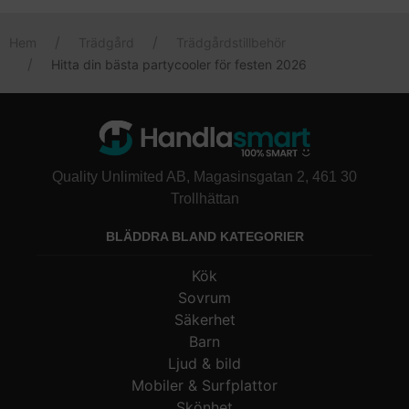
smidig att ta med, samt har en snygg design.
Hem
Trädgård
Trädgårdstillbehör
Hitta din bästa partycooler för festen 2026
Quality Unlimited AB, Magasinsgatan 2, 461 30
Trollhättan
BLÄDDRA BLAND KATEGORIER
Kök
Sovrum
Säkerhet
Barn
Ljud & bild
Mobiler & Surfplattor
Skönhet