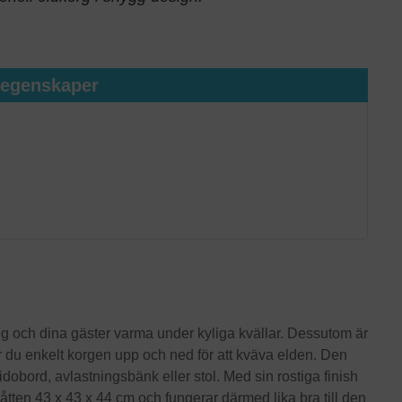
tegenskaper
dig och dina gäster varma under kyliga kvällar. Dessutom är
er du enkelt korgen upp och ned för att kväva elden. Den
ord, avlastningsbänk eller stol. Med sin rostiga finish
tten 43 x 43 x 44 cm och fungerar därmed lika bra till den