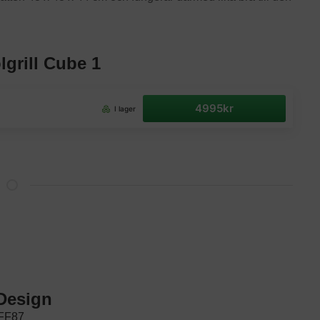
lgrill Cube 1
4995kr
I lager
Design
 FF87