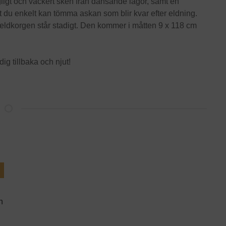
ligt och vackert sken från dansande lågor, samt en
t du enkelt kan tömma askan som blir kvar efter eldning.
t eldkorgen står stadigt. Den kommer i måtten 9 x 118 cm
dig tillbaka och njut!
n