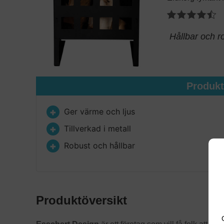
Hållbar och ro
Produk
Ger värme och ljus
Tillverkad i metall
Robust och hållbar
Produktöversikt