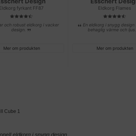
Esschert Design
Esschert Desig
Eldkorg fyrkant FF87
Eldkorg Flames
ar och robust eldkorg i vacker
En eldkorg i snygg design
design.
behaglig värme och ljus
Mer om produkten
Mer om produkten
ill Cube 1
onell eldkorg i snygg design.