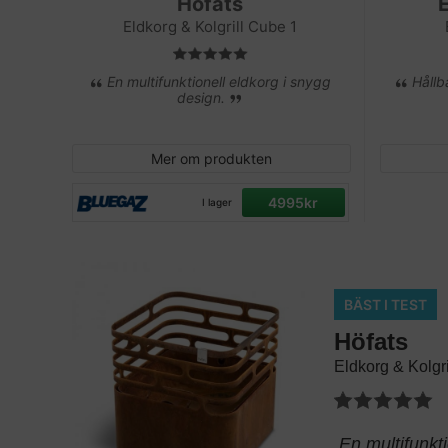
Höfats
Eldkorg & Kolgrill Cube 1
En multifunktionell eldkorg i snygg
Hållb
design.
Mer om produkten
4995kr
I lager
BÄST I TEST
Höfats
Eldkorg & Kolgr
En multifunkti