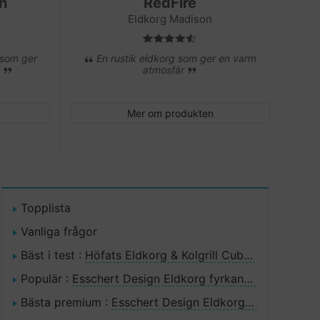
n
RedFire
Eldkorg Madison
 som ger
En rustik eldkorg som ger en varm
.
atmosfär
Mer om produkten
Topplista
Vanliga frågor
Bäst i test :
Höfats Eldkorg & Kolgrill Cube 1
Populär :
Esschert Design Eldkorg fyrkant FF87
Bästa premium :
Esschert Design Eldkorg Flames