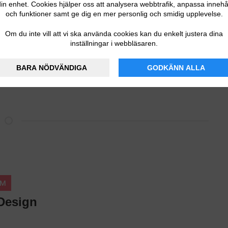
njuta ännu mer av naturen och trädgården med hjälp av sina
in enhet. Cookies hjälper oss att analysera webbtrafik, anpassa innehå
gården som är både funktionellt och/eller dekorativt. Deras
och funktioner samt ge dig en mer personlig och smidig upplevelse.
länder.
Om du inte vill att vi ska använda cookies kan du enkelt justera dina
inställningar i webbläsaren.
ärligt ljus och värme på kvällen och gör att du kan stanna
etall vilket gör den hållbar och robust. Eldkorgen kommer i
BARA NÖDVÄNDIGA
GODKÄNN ALLA
UM
Design