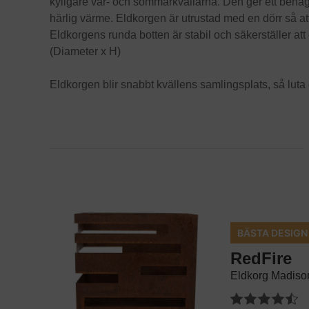
kyligare vår- och sommarkvällarna. Den ger ett behag
härlig värme. Eldkorgen är utrustad med en dörr så at
Eldkorgens runda botten är stabil och säkerställer at
(Diameter x H)
Eldkorgen blir snabbt kvällens samlingsplats, så luta 
BÄSTA DESIGN
RedFire
Eldkorg Madiso