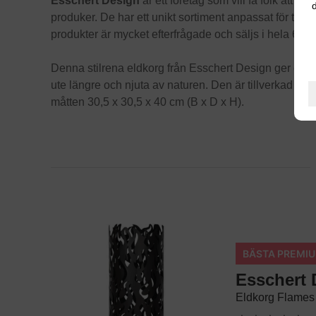
Esschert Design
är ett företag som vill få folk att 
d
produker. De har ett unikt sortiment anpassat för träd
produkter är mycket efterfrågade och säljs i hela 65 
Denna stilrena eldkorg från Esschert Design ger ett h
ute längre och njuta av naturen. Den är tillverkad i m
måtten 30,5 x 30,5 x 40 cm (B x D x H).
BÄSTA PREMI
Esschert 
Eldkorg Flames