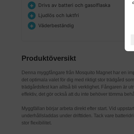
d
Drivs av batteri och gasolflaska
Ljudlös och luktfri
Väderbeständig
Produktöversikt
Denna myggfångare från Mosquito Magnet har en impo
det optimala valet för dig med riktigt stor trädgård s
trädgårdsfest kan alltså bli verklighet. Fångaren är u
effektiv, det gör också att du inte behöver tömma behå
Myggfällan börjar arbeta direkt efter start. Vid uppst
underhållsladdas under drifttiden. Tack vare batterid
stor flexibilitet.