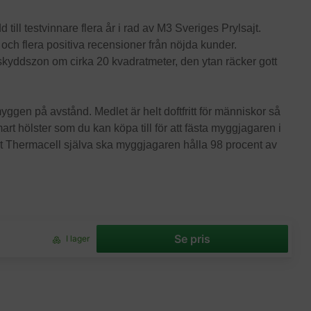
ll testvinnare flera år i rad av M3 Sveriges Prylsajt.
och flera positiva recensioner från nöjda kunder.
kyddszon om cirka 20 kvadratmeter, den ytan räcker gott
yggen på avstånd. Medlet är helt doftfritt för människor så
mart hölster som du kan köpa till för att fästa myggjagaren i
igt Thermacell själva ska myggjagaren hålla 98 procent av
Se pris
I lager