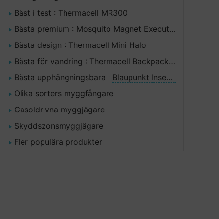
Bäst i test :
Thermacell MR300
Bästa premium :
Mosquito Magnet Executive
Bästa design :
Thermacell Mini Halo
Bästa för vandring :
Thermacell Backpacker
Bästa upphängningsbara :
Blaupunkt Insektsfångare
Olika sorters myggfångare
Gasoldrivna myggjägare
Skyddszonsmyggjägare
Fler populära produkter