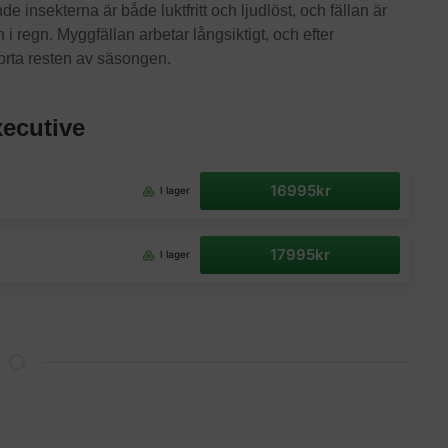
e insekterna är både luktfritt och ljudlöst, och fällan är
i regn. Myggfällan arbetar långsiktigt, och efter
orta resten av säsongen.
xecutive
16995kr
I lager
17995kr
I lager