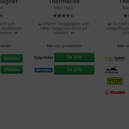
Magnet
Thermacell
The
ve
Mini Halo
Ba
ktiv och
Diskret myggjagare som
Ta med d
n skyddszon
håller mygg och knott på
myggfångar
tmeter.
avstånd.
och
ukten
Mer om produkten
Mer o
Se pris
16995kr
Se pris
17995kr