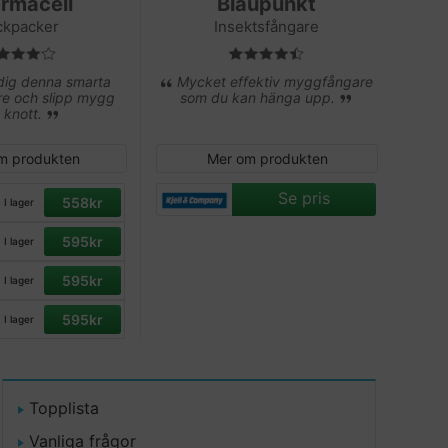
rmacell
Blaupunkt
ckpacker
Insektsfångare
ig denna smarta
Mycket effektiv myggfångare
e och slipp mygg
som du kan hänga upp.
 knott.
m produkten
Mer om produkten
Se pris
558kr
I lager
595kr
I lager
595kr
I lager
595kr
I lager
Topplista
Vanliga frågor