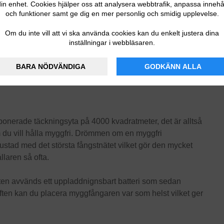
in enhet. Cookies hjälper oss att analysera webbtrafik, anpassa innehå
och funktioner samt ge dig en mer personlig och smidig upplevelse.
Om du inte vill att vi ska använda cookies kan du enkelt justera dina
inställningar i webbläsaren.
BARA NÖDVÄNDIGA
GODKÄNN ALLA
nerade täckningsyta på 4000 kvadratmeter, det är alltså
om du vill hålla myggfri. Drömmen om en myggfri
trustad med det största fångstnätet vilket gör den mycket
llaren så ofta.
arten avvänds ett uppladdnignsbart batteri som sedan
riften kan du placera myggfångaren var som helst vilket ger