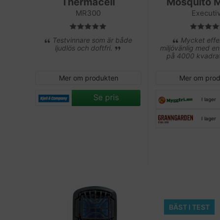
Thermacell
Mosquito 
MR300
Executi
Testvinnare som är både
Mycket effe
ljudlös och doftfri.
miljövänlig med e
på 4000 kvadra
Mer om produkten
Mer om prod
Se pris
I lager
I lager
BÄST I TEST