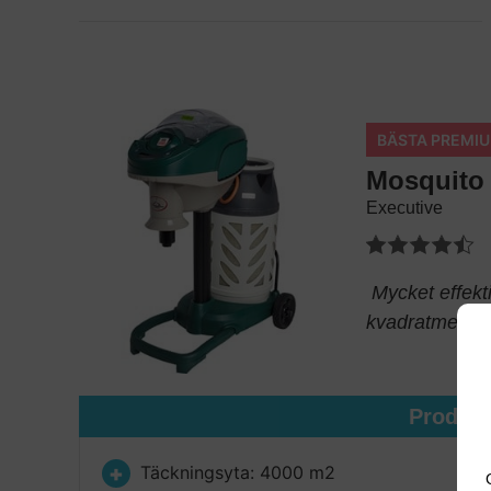
BÄSTA PREMI
Mosquito
Executive
Mycket effekt
kvadratmeter
Produk
Täckningsyta: 4000 m2