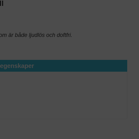
l
m är både ljudlös och doftfri.
tegenskaper