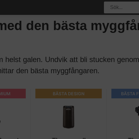
t med den bästa myggf
helst galen. Undvik att bli stucken genom
hittar den bästa myggfångaren.
MIUM
BÄSTA DESIGN
BÄSTA 