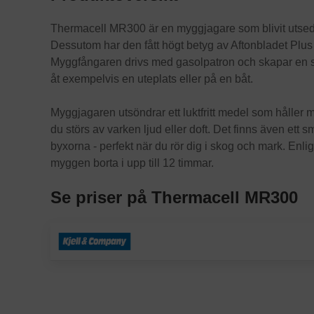
Thermacell MR300 är en myggjagare som blivit utsedd ti
Dessutom har den fått högt betyg av Aftonbladet Plus 
Myggfångaren drivs med gasolpatron och skapar en s
åt exempelvis en uteplats eller på en båt.
Myggjagaren utsöndrar ett luktfritt medel som håller m
du störs av varken ljud eller doft. Det finns även ett s
byxorna - perfekt när du rör dig i skog och mark. Enl
myggen borta i upp till 12 timmar.
Se priser på Thermacell MR300