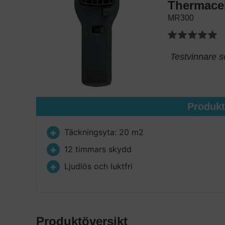
Thermacel
MR300
Testvinnare so
Produk
Täckningsyta: 20 m2
12 timmars skydd
Ljudlös och luktfri
Produktöversikt