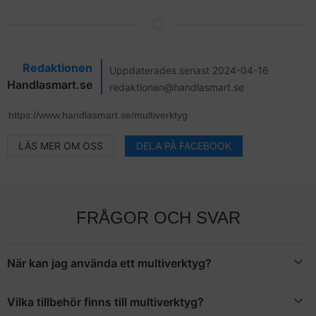
Redaktionen
Uppdaterades senast 2024-04-16
Handlasmart.se
redaktionen@handlasmart.se
LÄS MER OM OSS
DELA PÅ FACEBOOK
FRÅGOR OCH SVAR
När kan jag använda ett multiverktyg?
Det beror på vilka tillbehör du har till din maskin, men vanligtvis
kan du använda den till att såga, slipa, borra och skära i olika
Vilka tillbehör finns till multiverktyg?
material. Det är särskilt bra i svåråtkomliga utrymmen samt om