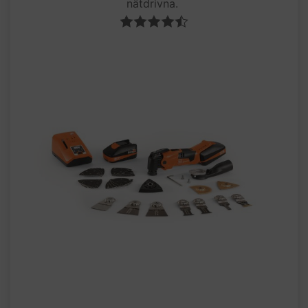
nätdrivna.