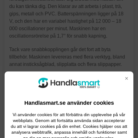
du kan tänka dig. Den klarar av att arbeta i plast, trä,
gips, metall och PVC. Batterspänningen ligger på 18
V, och den har en variabel hastighet på 12 000 – 18
000 oscillationer per minut. Maskinen har en
oscillationsrörelse på 1,7° för snabb kapning.
Tack vare snabbkopplingen går det fort att byta
tillbehör. Maskinen levereras med flera verktyg, bland
annat insticksågblad, slipplatta och flera slippapper.
×
Se priser på Milwaukee M18 BMT-
0
Handlasmart.se använder cookies
2519kr
Vi använder cookies för att förbättra din upplevelse på vår
I lager
webbplats. Genom att fortsätta använda sidan accepterar
du att vi lagrar cookies på din enhet. Cookies hjälper oss att
analysera webbtrafik, anpassa innehåll och funktioner samt
2726kr
I lager