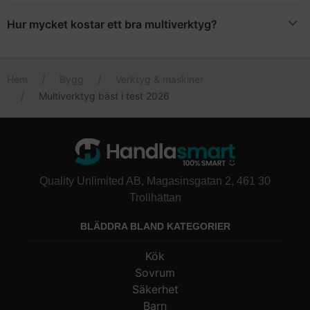
Det finns många olika tillbehör beroende på vilken modell och
du behöver såga i något som inte har någon kant.
varumärke du köper. De vanligaste tillbehören är slipredskap,
Hur mycket kostar ett bra multiverktyg?
sågbland, dremel och knivar.
Om du vill ha ett högkvalitativt multiverktyg med flera tillbehör
kostar det ett par tusenlappar.
Hem
Bygg
Verktyg & maskiner
Multiverktyg bäst i test 2026
Quality Unlimited AB, Magasinsgatan 2, 461 30
Trollhättan
BLÄDDRA BLAND KATEGORIER
Kök
Sovrum
Säkerhet
Barn