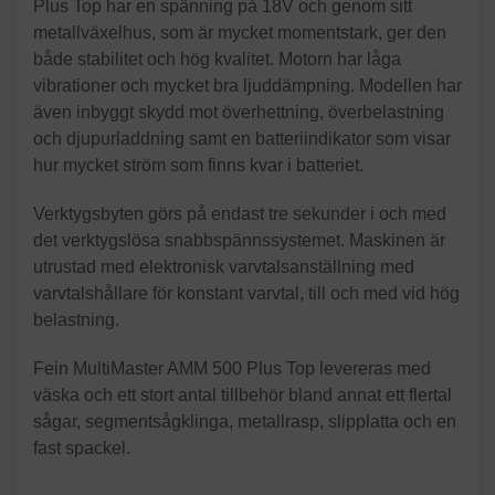
Plus Top har en spänning på 18V och genom sitt
metallväxelhus, som är mycket momentstark, ger den
både stabilitet och hög kvalitet. Motorn har låga
vibrationer och mycket bra ljuddämpning. Modellen har
även inbyggt skydd mot överhettning, överbelastning
och djupurladdning samt en batteriindikator som visar
hur mycket ström som finns kvar i batteriet.
Verktygsbyten görs på endast tre sekunder i och med
det verktygslösa snabbspännssystemet. Maskinen är
utrustad med elektronisk varvtalsanställning med
varvtalshållare för konstant varvtal, till och med vid hög
belastning.
Fein MultiMaster AMM 500 Plus Top levereras med
väska och ett stort antal tillbehör bland annat ett flertal
sågar, segmentsågklinga, metallrasp, slipplatta och en
fast spackel.