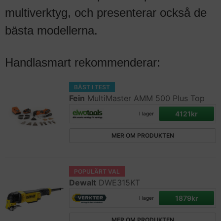
multiverktyg, och presenterar också de
bästa modellerna.
Handlasmart rekommenderar:
BÄST I TEST
Fein
MultiMaster AMM 500 Plus Top
4121kr
I lager
MER OM PRODUKTEN
POPULÄRT VAL
Dewalt
DWE315KT
1879kr
I lager
MER OM PRODUKTEN