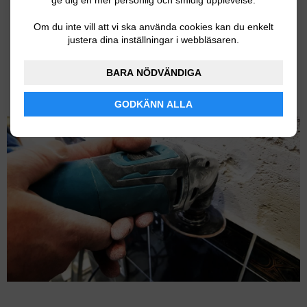
ge dig en mer personlig och smidig upplevelse.
Om du inte vill att vi ska använda cookies kan du enkelt
2943kr
I lager
justera dina inställningar i webbläsaren.
BARA NÖDVÄNDIGA
2988kr
I lager
GODKÄNN ALLA