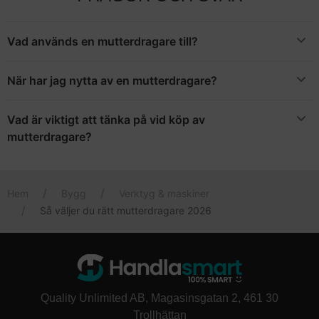
Vad används en mutterdragare till?
Precis som det låter används en mutterdragare till att dra i och
lossa skruvar och muttrar.
När har jag nytta av en mutterdragare?
En mutterdragare kan användas vid många tillfällen. Vanliga
sådana är vid däckbyte, cykelvård, monteringsarbeten och
Vad är viktigt att tänka på vid köp av
byggen.
mutterdragare?
Kontrollera saker som Nm-värde (vridkraft), vibrationsdämpning
och tyngd. Du vill ha en enhet som är bekväm att arbeta med
samtidigt som den fungerar bra för uppgiften du ska utföra.
Hem
Bygg
Verktyg & maskiner
Så väljer du rätt mutterdragare 2026
Quality Unlimited AB, Magasinsgatan 2, 461 30
Trollhättan