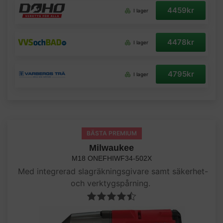
4459kr
I lager
4478kr
I lager
4795kr
I lager
BÄSTA PREMIUM
Milwaukee
M18 ONEFHIWF34-502X
Med integrerad slagräkningsgivare samt säkerhet-
och verktygspårning.