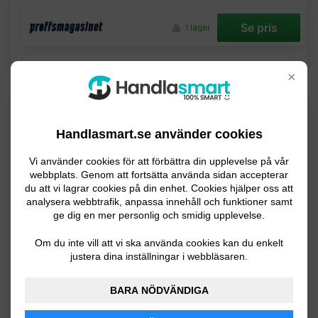
Se pris
I lager
×
BRA VAL
Handlasmart.se använder cookies
Milwaukee
Slagkompakt 12 volt
Vi använder cookies för att förbättra din upplevelse på vår
Lätt mutterdragare som ger mycket för pengarna.
webbplats. Genom att fortsätta använda sidan accepterar
du att vi lagrar cookies på din enhet. Cookies hjälper oss att
analysera webbtrafik, anpassa innehåll och funktioner samt
ge dig en mer personlig och smidig upplevelse.
Om du inte vill att vi ska använda cookies kan du enkelt
justera dina inställningar i webbläsaren.
BARA NÖDVÄNDIGA