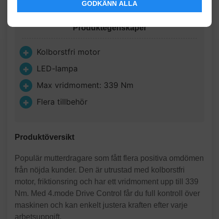
GODKÄNN ALLA
Produktegenskaper
Kolborstfri motor
LED-lampa
Max vridmoment: 339 Nm
Flera tillbehör
Produktöversikt
Populär mutterdragare som fått flera positiva omdömen
från nöjda kunder. Den är utrustad med kolborstfri
motor, friktionsring och har ett vridmoment upp till 339
Nm. Med 4.mode Drive Control får du full kontroll över
maskinen och kan enkelt justera kraften efter varje
arbetsuppgift.