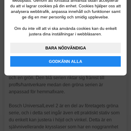
webbplats. Genom att fortsätta använda sidan accepterar
Självnivellerande
du att vi lagrar cookies på din enhet. Cookies hjälper oss att
analysera webbtrafik, anpassa innehåll och funktioner samt
Noggrannhet: 0,5 mm/m
ge dig en mer personlig och smidig upplevelse.
Med praktiskt stativ
Om du inte vill att vi ska använda cookies kan du enkelt
justera dina inställningar i webbläsaren.
Produktöversikt
BARA NÖDVÄNDIGA
Bosch är en väletablerad aktör inom elverktyg, och har
GODKÄNN ALLA
funnits på marknaden ända sedan 1800-talet.
Elverktyg från Bosch är uppdelade i två serier – en blå
och en grön. Den blå serien riktar sig främst till
proffs/hantverkare medan den gröna serien är
anpassad för hemmafixare.
Bosch UniversalLevel 2 är en del av företagets gröna
serie, och i detta set ingår även ett praktiskt stativ som
du enkelt kan justera i höjd och vinkel. Detta är en
självnivellerande krysslaser som har en noggrannhet