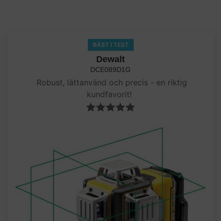
BÄST I TEST
Dewalt
DCE089D1G
Robust, lättanvänd och precis - en riktig
kundfavorit!