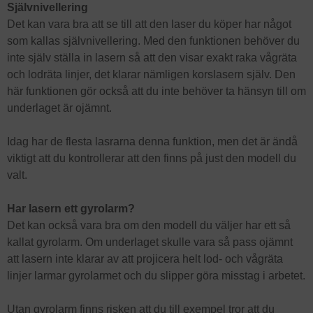
Självnivellering
Det kan vara bra att se till att den laser du köper har något
som kallas självnivellering. Med den funktionen behöver du
inte själv ställa in lasern så att den visar exakt raka vågräta
och lodräta linjer, det klarar nämligen korslasern själv. Den
här funktionen gör också att du inte behöver ta hänsyn till om
underlaget är ojämnt.
Idag har de flesta lasrarna denna funktion, men det är ändå
viktigt att du kontrollerar att den finns på just den modell du
valt.
Har lasern ett gyrolarm?
Det kan också vara bra om den modell du väljer har ett så
kallat gyrolarm. Om underlaget skulle vara så pass ojämnt
att lasern inte klarar av att projicera helt lod- och vågräta
linjer larmar gyrolarmet och du slipper göra misstag i arbetet.
Utan gyrolarm finns risken att du till exempel tror att du