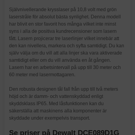
Självnivellerande krysslaser på 10,8 volt med grön
laserstråle för absolut bästa synlighet. Denna modell
har blivit en stor favorit hos många vilket inte minst
syns i alla de positiva kundrecensioner som lasern
fått. Lasern projicerar tre laserlinjer vilket innebär att
den kan nivellera, markera och syfta samtidigt. Du kan
själv välja om du vill att alla linjer ska vara aktiverade
samtidigt eller om du vill använda en åt gången.
Lasern har en arbetsintervall på upp till 30 meter och
60 meter med lasermottagaren.
Den robusta designen tål fall från upp till två meters
höjd och är damm- och vattenskyddad enligt
skyddsklass IP65. Med låsfunktionen kan du
säkerställa att maskinens alla komponenter är
skyddade under exempelvis transport.
Se priser på Dewalt DCE089D1G