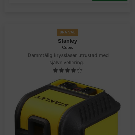
BRA VAL
Stanley
Cubix
Dammtålig krysslaser utrustad med
självnivellering.