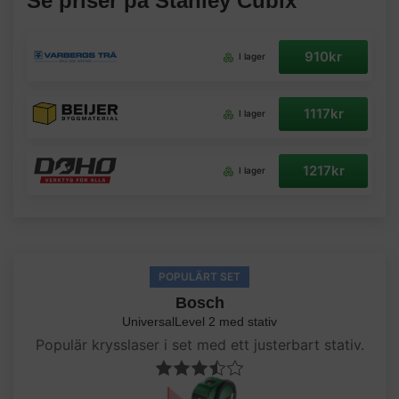
Se priser på Stanley Cubix
910kr
I lager
1117kr
I lager
1217kr
I lager
POPULÄRT SET
Bosch
UniversalLevel 2 med stativ
Populär krysslaser i set med ett justerbart stativ.