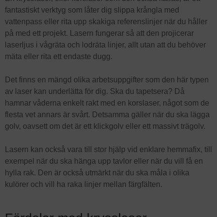
fantastiskt verktyg som låter dig slippa krångla med
vattenpass eller rita upp skakiga referenslinjer när du håller
på med ett projekt. Lasern fungerar så att den projicerar
laserljus i vågräta och lodräta linjer, allt utan att du behöver
mäta eller rita ett endaste dugg.
Det finns en mängd olika arbetsuppgifter som den här typen
av laser kan underlätta för dig. Ska du tapetsera? Då
hamnar våderna enkelt rakt med en korslaser, något som de
flesta vet annars är svårt. Detsamma gäller när du ska lägga
golv, oavsett om det är ett klickgolv eller ett massivt trägolv.
Lasern kan också vara till stor hjälp vid enklare hemmafix, till
exempel när du ska hänga upp tavlor eller när du vill få en
hylla rak. Den är också utmärkt när du ska måla i olika
kulörer och vill ha raka linjer mellan färgfälten.