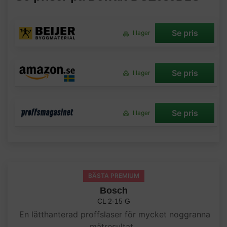
Se pris
I lager
Se pris
I lager
Se pris
I lager
BÄSTA PREMIUM
Bosch
CL 2-15 G
En lätthanterad proffslaser för mycket noggranna
mätresultat.