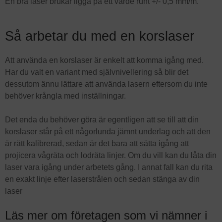
En bra laser brukar ligga på ett värde runt +/- 0,5 mm/m.
Så arbetar du med en korslaser
Att använda en korslaser är enkelt att komma igång med.
Har du valt en variant med självnivellering så blir det
dessutom ännu lättare att använda lasern eftersom du inte
behöver krångla med inställningar.
Det enda du behöver göra är egentligen att se till att din
korslaser står på ett någorlunda jämnt underlag och att den
är rätt kalibrerad, sedan är det bara att sätta igång att
projicera vågräta och lodräta linjer. Om du vill kan du låta din
laser vara igång under arbetets gång. I annat fall kan du rita
en exakt linje efter laserstrålen och sedan stänga av din
laser
Läs mer om företagen som vi nämner i