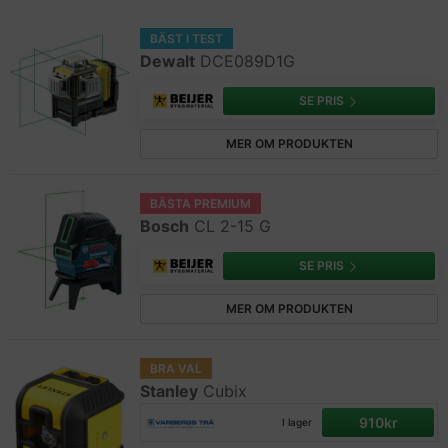
BÄST I TEST
Dewalt
DCE089D1G
SE PRIS
MER OM PRODUKTEN
BÄSTA PREMIUM
Bosch
CL 2-15 G
SE PRIS
MER OM PRODUKTEN
BRA VAL
Stanley
Cubix
910kr
I lager