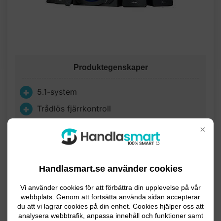
Produktegenskaper
5.1-system
Trådlös fjärrkontroll
Strömsparläge
×
Produktöversikt
Handlasmart.se använder cookies
Trust GXT 658 Tytan 5.1 är ett slimmat sorroundljud-
Vi använder cookies för att förbättra din upplevelse på vår
system som gör att du kan lyssna på kraftfullt ljud när
webbplats. Genom att fortsätta använda sidan accepterar
du spelar, kollar på film eller lyssnar på musik.
du att vi lagrar cookies på din enhet. Cookies hjälper oss att
analysera webbtrafik, anpassa innehåll och funktioner samt
Designen är modern med eleganta och