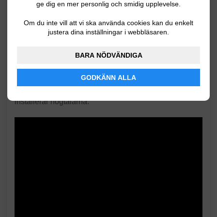
ge dig en mer personlig och smidig upplevelse.
stilrena högtalare. Subwoofern levererar upp till 180 W
och kommer fylla rummet med ljud i alla lägen.
Om du inte vill att vi ska använda cookies kan du enkelt
Systemet har ett eco-läge vilket gör att det går in i ett
justera dina inställningar i webbläsaren.
strömsparläge när det inte används. Detta
högtalarsystem är kompatibelt med PC, Sony,
BARA NÖDVÄNDIGA
PlayStation 3, Xbox 360 och Wii.
GODKÄNN ALLA
Nedan kan du se en tydlig steg-för-steg guide i hur du
installerar högtalarna.