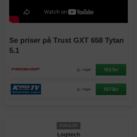
Se priser på Trust GXT 658 Tytan
5.1
1621kr
I lager
1975kr
I lager
POPULÄR
Logitech