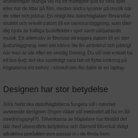
anledningar. Många vill ha ett maffigare ljud till sina spel
eller när de tittar på film, medan andra lyssnar på musik när
de sitter och jobbar. En riktigt bra datorhögtalare förvandlar
snabbt och enkelt datorn till en stereoanläggning, som låter
dig njuta av häftiga ljudeffekter i spel samt välljudande
musik. Ett alternativ är förvisso att koppla datorn till en stor
ljudanläggning, men det känns lite för ambitiöst och jobbigt
när man är ute efter en smidig lösning. Du vill inte enbart ha
ett bra ljud; det ska samtidigt vara lätt att flytta omkring på
högtalarna vid behov - särskilt om din dator är en laptop.
Designen har stor betydelse
Allra helst ska datorhögtalarna fungera väl i rummet
avseende designen (ingen väljer väl medvetet att ha en ful
inredningspryl?). Tillverkarna av högtalare har förstått det
där med utseendets betydelse och därmed tillverkat riktigt
attraktiva produkter som passar in i de flesta hem.