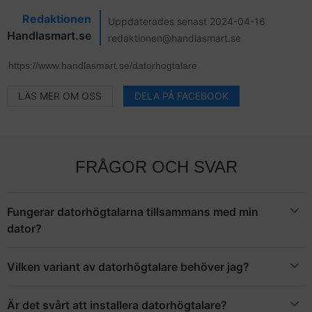
Redaktionen
Uppdaterades senast 2024-04-16
Handlasmart.se
redaktionen@handlasmart.se
LÄS MER OM OSS
DELA PÅ FACEBOOK
FRÅGOR OCH SVAR
Fungerar datorhögtalarna tillsammans med min
dator?
Ja, de fungerar åtminstone som trådbundna - förutsatt att din
dator har en 3,5 mm-anslutning, vilket de flesta datorer har (dit
Vilken variant av datorhögtalare behöver jag?
även hörlurar kan anslutas). Trådlös anslutning förutsätter
Fråga dig själv vad du använder datorn till; spelar du mycket
inbyggd Bluetooth-mottagare eller inköp av en sådan som USB-
spel eller tittar på film kommer du uppskatta ett komplett system
ansluts till datorn.
Är det svårt att installera datorhögtalare?
med surroundljud. Handlar det om musiklyssnande fungerar det