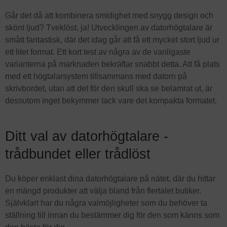
Går det då att kombinera smidighet med snygg design och
skönt ljud? Tveklöst, ja! Utvecklingen av datorhögtalare är
smått fantastisk, där det idag går att få ett mycket stort ljud ur
ett litet format. Ett kort test av några av de vanligaste
varianterna på marknaden bekräftar snabbt detta. Att få plats
med ett högtalarsystem tillsammans med datorn på
skrivbordet, utan att det för den skull ska se belamrat ut, är
dessutom inget bekymmer tack vare det kompakta formatet.
Ditt val av datorhögtalare -
trådbundet eller trådlöst
Du köper enklast dina datorhögtalare på nätet, där du hittar
en mängd produkter att välja bland från flertalet butiker.
Självklart har du några valmöjligheter som du behöver ta
ställning till innan du bestämmer dig för den som känns som