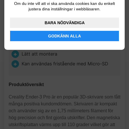
Om du inte vill att vi ska använda cookies kan du enkelt
justera dina inställningar i webbläsaren.
BARA NÖDVÄNDIGA
Produktegenskaper
GODKÄNN ALLA
Uppvärmd utskriftsyta
Lätt att montera
Kan användas fristående med Micro-SD
Produktöversikt
Creality Ender-3 Pro är en populär 3D-skrivare som fått
många positiva kundomdömen. Skrivaren är kompakt
och använder sig av en 1,75 millimeters filament för
hög precision och fint gjorda utskrifter. Den magnetiska
utskriftsplattan värms upp till 110 grader vilket gör att