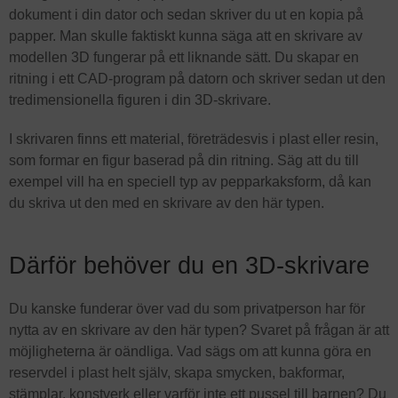
dokument i din dator och sedan skriver du ut en kopia på
papper. Man skulle faktiskt kunna säga att en skrivare av
modellen 3D fungerar på ett liknande sätt. Du skapar en
ritning i ett CAD-program på datorn och skriver sedan ut den
tredimensionella figuren i din 3D-skrivare.
I skrivaren finns ett material, företrädesvis i plast eller resin,
som formar en figur baserad på din ritning. Säg att du till
exempel vill ha en speciell typ av pepparkaksform, då kan
du skriva ut den med en skrivare av den här typen.
Därför behöver du en 3D-skrivare
Du kanske funderar över vad du som privatperson har för
nytta av en skrivare av den här typen? Svaret på frågan är att
möjligheterna är oändliga. Vad sägs om att kunna göra en
reservdel i plast helt själv, skapa smycken, bakformar,
stämplar, konstverk eller varför inte ett pussel till barnen? Du