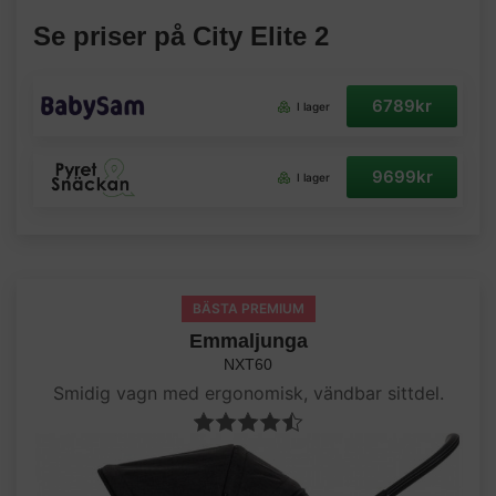
Se priser på City Elite 2
6789kr
I lager
9699kr
I lager
BÄSTA PREMIUM
Emmaljunga
NXT60
Smidig vagn med ergonomisk, vändbar sittdel.