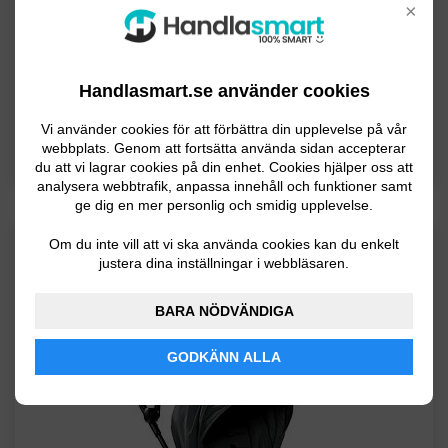
×
justera. Sittdelen kan fällas ner till fullt liggläge och är
utrustad med en praktisk fempunktssele. Vagnen är
enkel att fälla ihop, och kan också förvaras stående när
den är hopfälld. Maxvikten för B-Motion 4 Plus är 22
Handlasmart.se använder cookies
kilo och du kan välja mellan en rad olika färger på
Vi använder cookies för att förbättra din upplevelse på vår
suffletten.
webbplats. Genom att fortsätta använda sidan accepterar
du att vi lagrar cookies på din enhet. Cookies hjälper oss att
analysera webbtrafik, anpassa innehåll och funktioner samt
ge dig en mer personlig och smidig upplevelse.
Om du inte vill att vi ska använda cookies kan du enkelt
BÄSTA RESEVAGN
justera dina inställningar i webbläsaren.
Baby Jogger
City Tour Lux
BARA NÖDVÄNDIGA
En perfekt sittvagn att ha med sig på resan.
GODKÄNN ALLA