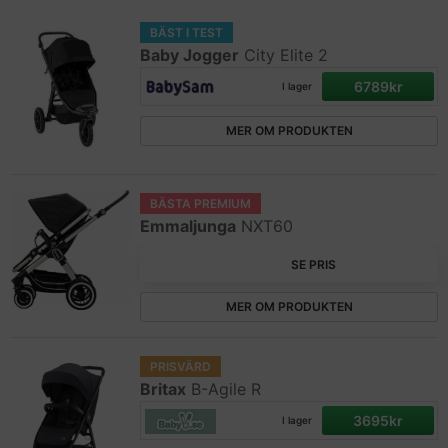
BÄST I TEST
Baby Jogger
City Elite 2
6789kr
I lager
MER OM PRODUKTEN
BÄSTA PREMIUM
Emmaljunga
NXT60
SE PRIS
MER OM PRODUKTEN
PRISVÄRD
Britax
B-Agile R
3695kr
I lager