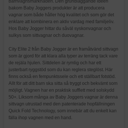
barnvagnsmarknaden. Den grundläggande idéen
bakom Baby Joggers produkter är att producera
vagnar som både håller hög kvalitet och som gör det
enklare att kombinera en aktiv vardag med familjeliv.
Hos Baby Jogger hittar du såväl syskonvagnar och
sulkys som sittvagnar och duovagnar.
City Elite 2 från Baby Jogger är en framåtvänd sittvagn
som är gjord för att klara alla typer av terräng tack vare
de rejäla hjulen. Sittdelen är rymlig och har ett
justerbart ryggstöd som du kan reglera steglöst. Här
finns också en fempunktssele och ett ställbart fotstöd.
Allt för att ditt barn ska sitta så tryggt och bekvämt som
möjligt. Vagnen har en praktisk sufflett med solskydd
50+. Liksom många av Baby Joggers vagnar är denna
sittvagn utrustad med den patenterade hopfällningen
Quick Fold Technology, som innebär att du enkelt kan
fälla ihop vagnen med en hand.