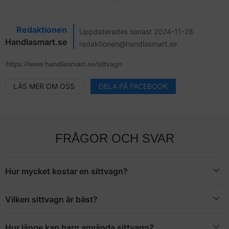
Redaktionen
Uppdaterades senast 2024-11-28
Handlasmart.se
redaktionen@handlasmart.se
LÄS MER OM OSS
DELA PÅ FACEBOOK
FRÅGOR OCH SVAR
Hur mycket kostar en sittvagn?
Hur mycket en sittvagn kostar är svårt att säga, eftersom
priserna varierar något enormt. Du kan hitta högkvalitativa
Vilken sittvagn är bäst?
sittvagnar för 2 000 kronor och du kan också hitta sittvagnar för
Vi har valt att utse
Baby Jogger City Elite 2
till den bästa
10 000 kronor och uppåt. Mycket beror på vilket märke du väljer.
sittvagnen. Denna barnvagn har både fått positiva
Hur länge kan barn använda sittvagn?