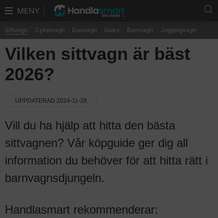
MENY
Sittvagn
Cykelvagn
Duovagn
Sulky
Barnvagn
Joggingvagn
Vilken sittvagn är bäst
2026?
UPPDATERAD 2024-11-28
Vill du ha hjälp att hitta den bästa
sittvagnen? Vår köpguide ger dig all
information du behöver för att hitta rätt i
barnvagnsdjungeln.
Handlasmart rekommenderar: