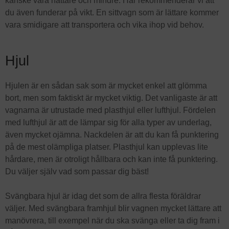
kanske vara nättare och mindre. Här rekommenderar vi att
du även funderar på vikt. En sittvagn som är lättare kommer
vara smidigare att transportera och vika ihop vid behov.
Hjul
Hjulen är en sådan sak som är mycket enkel att glömma
bort, men som faktiskt är mycket viktig. Det vanligaste är att
vagnarna är utrustade med plasthjul eller lufthjul. Fördelen
med lufthjul är att de lämpar sig för alla typer av underlag,
även mycket ojämna. Nackdelen är att du kan få punktering
på de mest olämpliga platser. Plasthjul kan upplevas lite
hårdare, men är otroligt hållbara och kan inte få punktering.
Du väljer själv vad som passar dig bäst!
Svängbara hjul är idag det som de allra flesta föräldrar
väljer. Med svängbara framhjul blir vagnen mycket lättare att
manövrera, till exempel när du ska svänga eller ta dig fram i