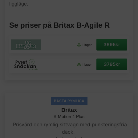
liggläge.
Se priser på Britax B-Agile R
3695kr
I lager
3795kr
I lager
BÄSTA RYMLIGA
Britax
B-Motion 4 Plus
Prisvärd och rymlig sittvagn med punkteringsfria
däck.