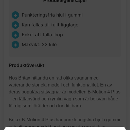
Produktegenskaper
Punkteringsfria hjul i gummi
Kan fällas till fullt liggläge
Enkel att fälla ihop
Maxvikt: 22 kilo
Produktöversikt
Hos Britax hittar du en rad olika vagnar med
varierande storlek, modell och funktionalitet. En av
deras populära sittvagnar är modellen B-Motion 4 Plus
– en lättanvänd och rymlig vagn som är bekväm både
för dig som förälder och för ditt barn.
Britax B-Motion 4 Plus har punkteringsfria hjul i gummi
och ett ergonomiskt handtag som du enkelt kan