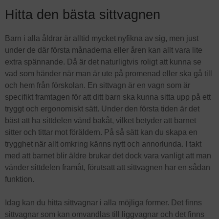
Hitta den bästa sittvagnen
Barn i alla åldrar är alltid mycket nyfikna av sig, men just
under de där första månaderna eller åren kan allt vara lite
extra spännande. Då är det naturligtvis roligt att kunna se
vad som händer när man är ute på promenad eller ska gå till
och hem från förskolan. En sittvagn är en vagn som är
specifikt framtagen för att ditt barn ska kunna sitta upp på ett
tryggt och ergonomiskt sätt. Under den första tiden är det
bäst att ha sittdelen vänd bakåt, vilket betyder att barnet
sitter och tittar mot föräldern. På så sätt kan du skapa en
trygghet när allt omkring känns nytt och annorlunda. I takt
med att barnet blir äldre brukar det dock vara vanligt att man
vänder sittdelen framåt, förutsatt att sittvagnen har en sådan
funktion.
Idag kan du hitta sittvagnar i alla möjliga former. Det finns
sittvagnar som kan omvandlas till liggvagnar och det finns