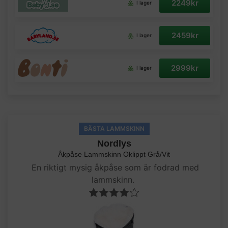
2249kr
I lager
2459kr
I lager
2999kr
I lager
BÄSTA LAMMSKINN
Nordlys
Åkpåse Lammskinn Oklippt Grå/Vit
En riktigt mysig åkpåse som är fodrad med
lammskinn.