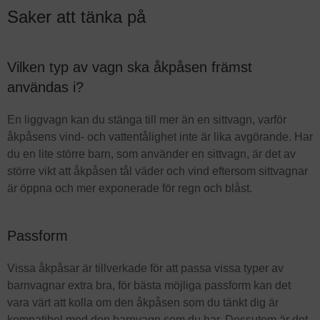
Saker att tänka på
Vilken typ av vagn ska åkpåsen främst
användas i?
En liggvagn kan du stänga till mer än en sittvagn, varför
åkpåsens vind- och vattentålighet inte är lika avgörande. Har
du en lite större barn, som använder en sittvagn, är det av
större vikt att åkpåsen tål väder och vind eftersom sittvagnar
är öppna och mer exponerade för regn och blåst.
Passform
Vissa åkpåsar är tillverkade för att passa vissa typer av
barnvagnar extra bra, för bästa möjliga passform kan det
vara värt att kolla om den åkpåsen som du tänkt dig är
kompatibel med den barnvagn som du har. Dessutom är det