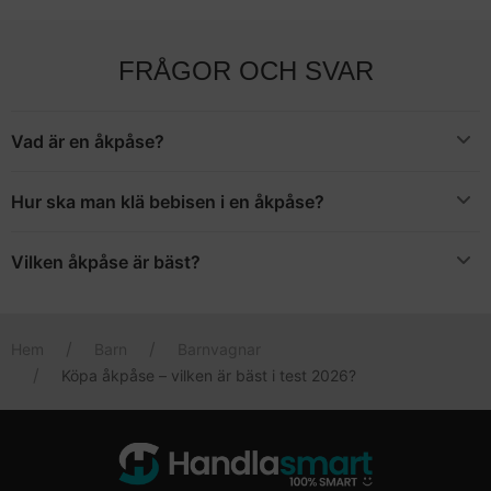
FRÅGOR OCH SVAR
Vad är en åkpåse?
En åkpåse är ett tillbehör som används i barnvagnen främst
under den kalla delen av året. Det är som en overall utan armar
Hur ska man klä bebisen i en åkpåse?
och ben – helt enkelt en fodrad och vind- och vattentålig påse i
En åkpåse används istället för en varmt fodrat overall, vilket gör
vilket barnet ligger i vagnen.
att barnet inte behöver kläs så varmt eller bylsigt i åkpåsen. Hur
Vilken åkpåse är bäst?
hade du klätt ditt barn i en overall? Tänk på samma sätt när det
Vi har valt att utse
Elodie Details Åkpåse
till bäst i test. Det är en
gäller åkpåsen.
populär åkpåse som finns i en stor bredd av färger och designer
för att det ska finnas någonting som passar för alla.
Hem
Barn
Barnvagnar
Köpa åkpåse – vilken är bäst i test 2026?