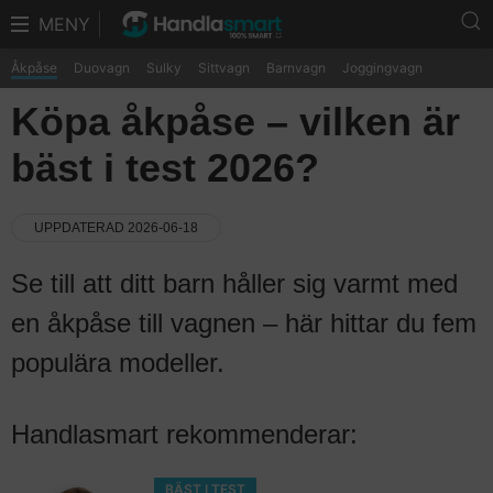
MENY
Åkpåse
Duovagn
Sulky
Sittvagn
Barnvagn
Joggingvagn
Köpa åkpåse – vilken är
bäst i test 2026?
UPPDATERAD 2026-06-18
Se till att ditt barn håller sig varmt med
en åkpåse till vagnen – här hittar du fem
populära modeller.
Handlasmart rekommenderar:
BÄST I TEST