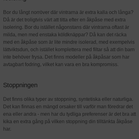
Bor du långt norröver där vintrarna är extra kalla och långa?
Då är det troligtvis värt att titta efter en åkpåse med extra
isolering. Bor du istället någonstans där vintrarna oftast är
milda, men med enstaka köldknäppar? Då kan det räcka
med en åkpåse som är lite mindre isolerad, med exempelvis
lättviktsdun, och istället komplettera med filtar så att din barn
inte behöver frysa. Det finns modeller på åkpåsar som har
avtagbart fodring, vilket kan vara en bra kompromiss.
Stoppningen
Det finns olika typer av stoppning, syntetiska eller naturliga.
Det kan finnas en mängd orsaker till varför man föredrar det
ena eller andra - men har du tydliga preferenser är det bra att
kika en extra gång på vilken stoppning din tilltänkta åkpåse
har.