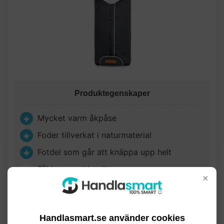
Produktegenskaper
Mycket varm åkpåse
Foder tillverkat i naturmaterial
Fotdel som går att knäppa upp helt
Tål inte maskintvätt
×
Produktöversikt
Handlasmart.se använder cookies