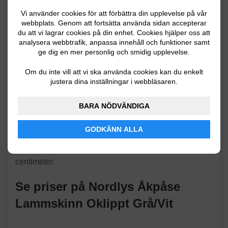
Detta är den perfekta åkpåsen för de riktigt kalla
Vi använder cookies för att förbättra din upplevelse på vår
dagarna. Den är helt fodrad med oklippt lammskinn på
webbplats. Genom att fortsätta använda sidan accepterar
insidan. Påsen kan dras åt med en dragsko kring
du att vi lagrar cookies på din enhet. Cookies hjälper oss att
huvudet för att värma hela kroppen. På åkpåsens
analysera webbtrafik, anpassa innehåll och funktioner samt
baksida finns ett anti-halk material som gör att den inte
ge dig en mer personlig och smidig upplevelse.
glider omkring i vagnen. Det finns också uttag för
Om du inte vill att vi ska använda cookies kan du enkelt
fempunktssele. Fotdelen går att ta bort helt vilket gör
justera dina inställningar i webbläsaren.
det lättare att knäppa och knäppa upp fempunktsselen.
Vid varmare väder kan åkpåsens kant vikas ner och
BARA NÖDVÄNDIGA
fästas ihop med tryckknappar. För att underhålla
åkpåsen går det bra att torka av med lätt fuktad trasa,
GODKÄNN ALLA
men grövre rengöring görs bäst med hjälp av kemtvätt.
Alternativt skonsam handtvätt. Åkpåsen mäter 96 x 46
centimeter.
Se priser på Nordlys Åkpåse
Lammskinn Oklippt Grå/Vit