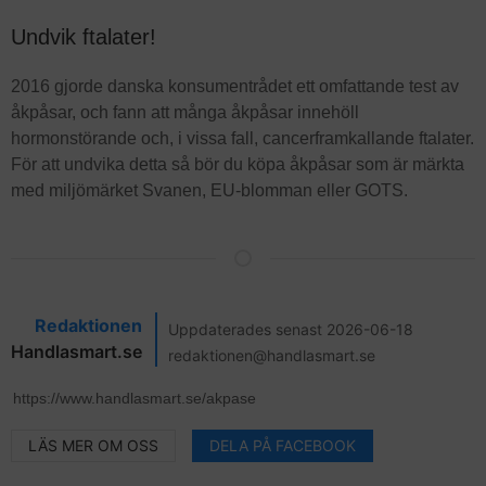
Undvik ftalater!
2016 gjorde danska konsumentrådet ett omfattande test av
åkpåsar, och fann att många åkpåsar innehöll
hormonstörande och, i vissa fall, cancerframkallande ftalater.
För att undvika detta så bör du köpa åkpåsar som är märkta
med miljömärket Svanen, EU-blomman eller GOTS.
Redaktionen
Uppdaterades senast 2026-06-18
Handlasmart.se
redaktionen@handlasmart.se
LÄS MER OM OSS
DELA PÅ FACEBOOK