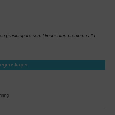
A
n gräsklippare som klipper utan problem i alla
tegenskaper
rning