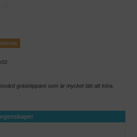
IDRIVNA
/32
svärd gräsklippare som är mycket lätt att köra.
tegenskaper