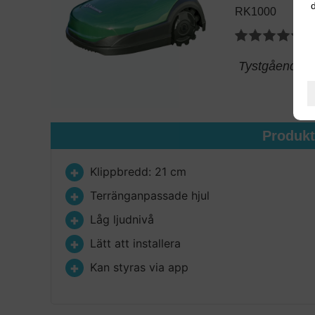
d
RK1000
Tystgående ro
Produk
Klippbredd: 21 cm
Terränganpassade hjul
Låg ljudnivå
Lätt att installera
Kan styras via app