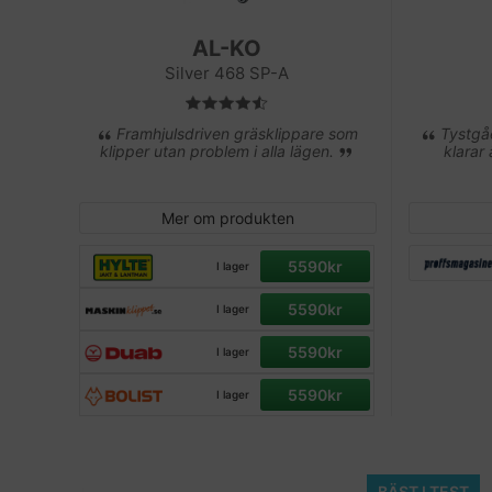
AL-KO
Silver 468 SP-A
Framhjulsdriven gräsklippare som
Tystgåe
klipper utan problem i alla lägen.
klarar
Mer om produkten
5590kr
I lager
5590kr
I lager
5590kr
I lager
5590kr
I lager
BÄST I TEST