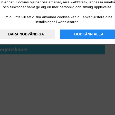
in enhet. Cookies hjälper oss att analysera webbtrafik, anpassa innehå
och funktioner samt ge dig en mer personlig och smidig upplevelse.
Om du inte vill att vi ska använda cookies kan du enkelt justera dina
inställningar i webbläsaren.
botgräsklippare som klarar även trånga passager.
BARA NÖDVÄNDIGA
GODKÄNN ALLA
tegenskaper