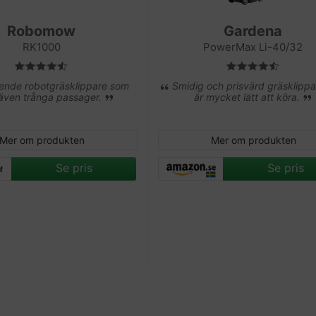
Robomow
Gardena
RK1000
PowerMax Li-40/32
nde robotgräsklippare som
Smidig och prisvärd gräsklipp
 även trånga passager.
är mycket lätt att köra.
Mer om produkten
Mer om produkten
Se pris
Se pris