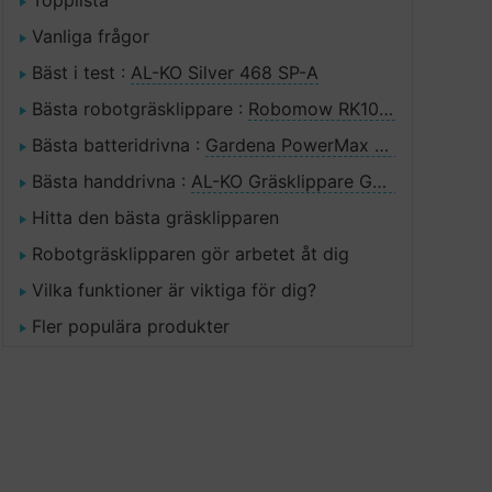
Topplista
Vanliga frågor
Bäst i test :
AL-KO Silver 468 SP-A
Bästa robotgräsklippare :
Robomow RK1000
Bästa batteridrivna :
Gardena PowerMax Li-40/32
Bästa handdrivna :
AL-KO Gräsklippare Gudenaa GU 400 Cylinderklippare
Hitta den bästa gräsklipparen
Robotgräsklipparen gör arbetet åt dig
Vilka funktioner är viktiga för dig?
Fler populära produkter