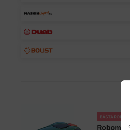
BÄSTA ROBOT
Robomo