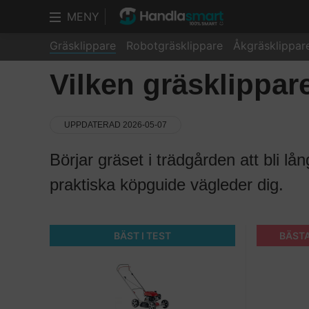
MENY
Gräsklippare
Robotgräsklippare
Åkgräsklippar
Vilken gräsklippare
UPPDATERAD 2026-05-07
Börjar gräset i trädgården att bli lå
praktiska köpguide vägleder dig.
BÄST I TEST
BÄST