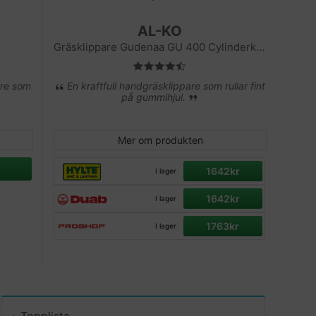
AL-KO
Gräsklippare Gudenaa GU 400 Cylinderklippare
are som
En kraftfull handgräsklippare som rullar fint
på gummihjul.
Mer om produkten
1642kr
I lager
1642kr
I lager
1763kr
I lager