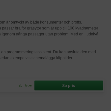
om är omtyckt av både konsumenter och proffs.
passar bra för gräsytor som är upp till 100 kvadratmeter
en igenom trånga passager utan problem. Med en ljudnivå
.
vare en programmeringsassistent. Du kan ansluta den med
u sedan exempelvis schemalägga klipptider.
Se pris
I lager