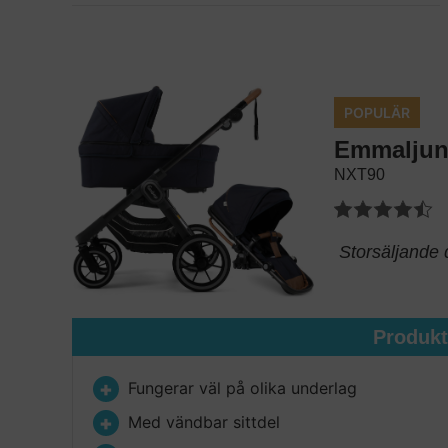
POPULÄR
Emmalju
NXT90
Storsäljande
Produk
Fungerar väl på olika underlag
Med vändbar sittdel