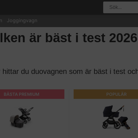
n
Joggingvagn
ken är bäst i test 202
 hittar du duovagnen som är bäst i test oc
BÄSTA PREMIUM
POPULÄR