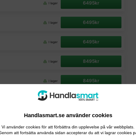
6495kr
I lager
6495kr
I lager
6495kr
I lager
8495kr
I lager
8495kr
I lager
Handlasmart.se använder cookies
Vi använder cookies för att förbättra din upplevelse på vår webbplats.
Genom att fortsätta använda sidan accepterar du att vi lagrar cookies p