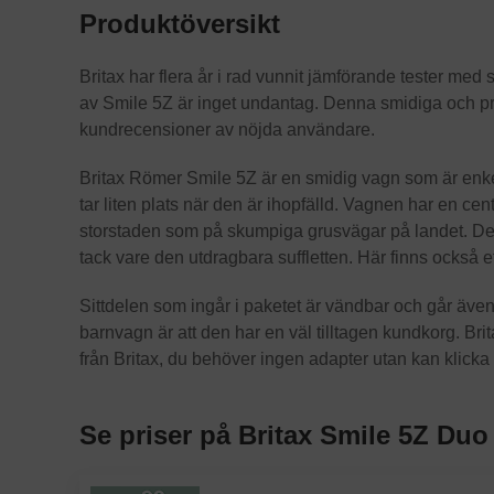
Produktöversikt
Britax har flera år i rad vunnit jämförande tester me
av Smile 5Z är inget undantag. Denna smidiga och p
kundrecensioner av nöjda användare.
Britax Römer Smile 5Z är en smidig vagn som är enkel 
tar liten plats när den är ihopfälld. Vagnen har en cen
storstaden som på skumpiga grusvägar på landet. Den 
tack vare den utdragbara suffletten. Här finns också e
Sittdelen som ingår i paketet är vändbar och går även a
barnvagn är att den har en väl tilltagen kundkorg. 
från Britax, du behöver ingen adapter utan kan klicka
Se priser på Britax Smile 5Z Duo