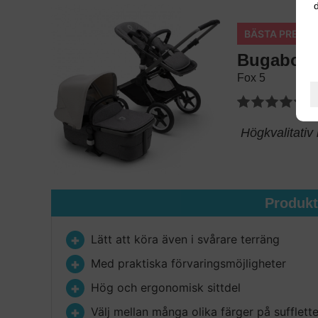
d
BÄSTA PREMI
Bugaboo
Fox 5
Högkvalitativ 
Produk
Lätt att köra även i svårare terräng
Med praktiska förvaringsmöjligheter
Hög och ergonomisk sittdel
Välj mellan många olika färger på sufflett