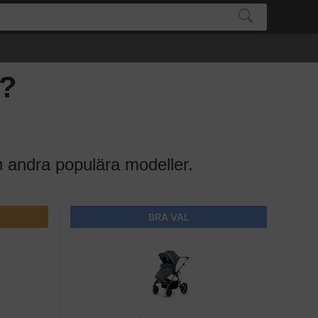
6?
h andra populära modeller.
BRA VAL