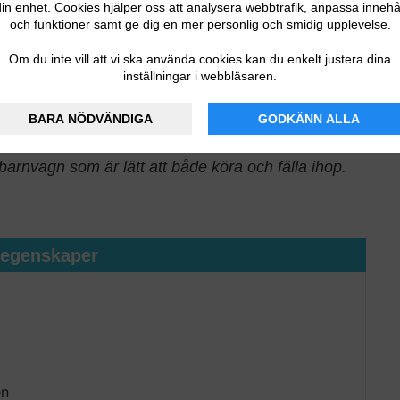
in enhet. Cookies hjälper oss att analysera webbtrafik, anpassa innehå
och funktioner samt ge dig en mer personlig och smidig upplevelse.
UM
Om du inte vill att vi ska använda cookies kan du enkelt justera dina
inställningar i webbläsaren.
BARA NÖDVÄNDIGA
GODKÄNN ALLA
barnvagn som är lätt att både köra och fälla ihop.
tegenskaper
en