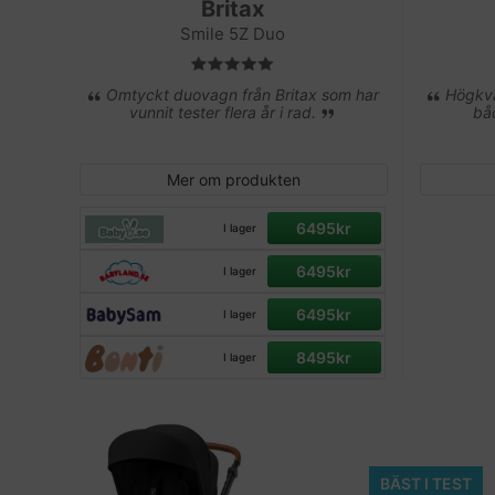
Britax
Smile 5Z Duo
Omtyckt duovagn från Britax som har
Högkval
vunnit tester flera år i rad.
bå
Mer om produkten
6495kr
I lager
6495kr
I lager
6495kr
I lager
8495kr
I lager
BÄST I TEST