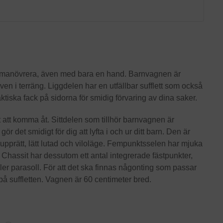
tt manövrera, även med bara en hand. Barnvagnen är
en i terräng. Liggdelen har en utfällbar sufflett som också
ktiska fack på sidorna för smidig förvaring av dina saker.
att komma åt. Sittdelen som tillhör barnvagnen är
 det smidigt för dig att lyfta i och ur ditt barn. Den är
 upprätt, lätt lutad och viloläge. Fempunktsselen har mjuka
 Chassit har dessutom ett antal integrerade fästpunkter,
ler parasoll. För att det ska finnas någonting som passar
 på suffletten. Vagnen är 60 centimeter bred.