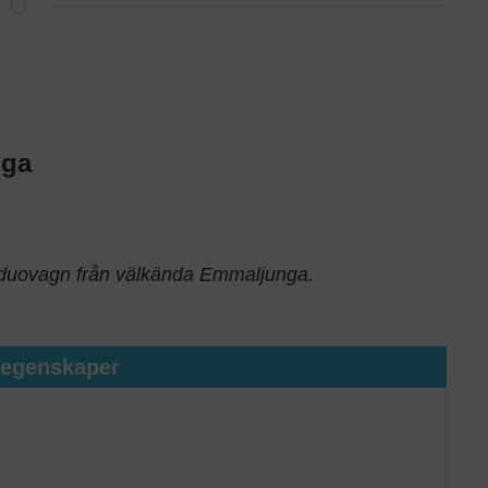
nga
 duovagn från välkända Emmaljunga.
tegenskaper