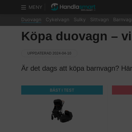
MENY
Duovagn
Cykelvagn
Sulky
Sittvagn
Barnvag
Köpa duovagn – vil
UPPDATERAD 2024-04-10
Är det dags att köpa barnvagn? Här
BÄST I TEST