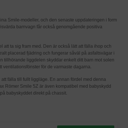
d sina Smile-modeller, och den senaste uppdateringen i form
risvärda barnvagn får också genomgående positiva
att ta sig fram med. Den är också lätt att fälla ihop och
tralt placerad fjädring och fungerar såväl på asfaltsvägar i
tillhörande liggdelen skyddar enkelt ditt barn mot solen
tt ventilationsfönster för de varmaste dagarna.
tt fälla till fullt liggläge. En annan fördel med denna
Britax Römer Smile 5Z är även kompatibel med babyskydd
 på babyskyddet direkt på chassit.