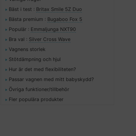
Bäst i test :
Britax Smile 5Z Duo
Bästa premium :
Bugaboo Fox 5
Populär :
Emmaljunga NXT90
Bra val :
Silver Cross Wave
Vagnens storlek
Stötdämpning och hjul
Hur är det med flexibiliteten?
Passar vagnen med mitt babyskydd?
Övriga funktioner/tillbehör
Fler populära produkter