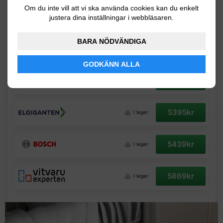
Om du inte vill att vi ska använda cookies kan du enkelt
5369kr
I lager
justera dina inställningar i webbläsaren.
BARA NÖDVÄNDIGA
5388kr
I lager
GODKÄNN ALLA
5388kr
I lager
5395kr
I lager
5439kr
I lager
5869kr
I lager