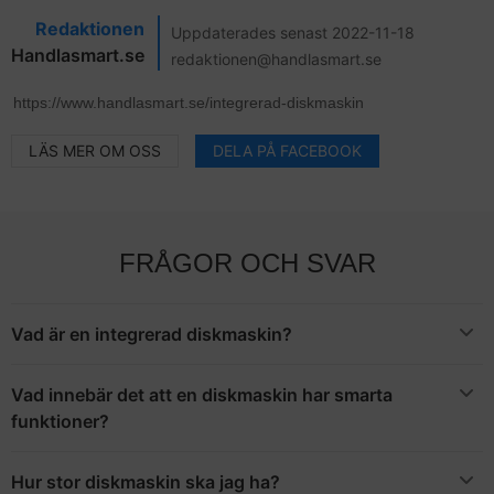
Redaktionen
Uppdaterades senast 2022-11-18
Handlasmart.se
redaktionen@handlasmart.se
LÄS MER OM OSS
DELA PÅ FACEBOOK
FRÅGOR OCH SVAR
Vad är en integrerad diskmaskin?
En integrerad diskmaskin är en inbyggd diskmaskin, som gör att
du själv kan välja vilken front maskinen kan ha. Det innebär att
Vad innebär det att en diskmaskin har smarta
den kan smälta in i kökets design på ett helt annat sätt
funktioner?
Alla funktioner du behöver kan ju kännas smarta, men det man
menar med smarta funktioner är att den använder sig av smart
Hur stor diskmaskin ska jag ha?
teknologi – precis som din smarta telefon. Du kan då koppla ihop