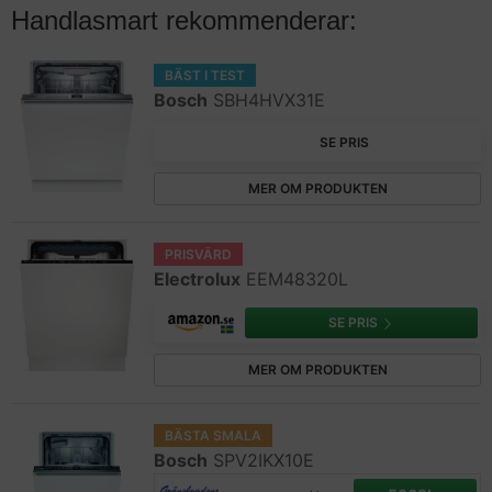
Handlasmart rekommenderar:
BÄST I TEST
Bosch
SBH4HVX31E
SE PRIS
MER OM PRODUKTEN
PRISVÄRD
Electrolux
EEM48320L
SE PRIS
MER OM PRODUKTEN
BÄSTA SMALA
Bosch
SPV2IKX10E