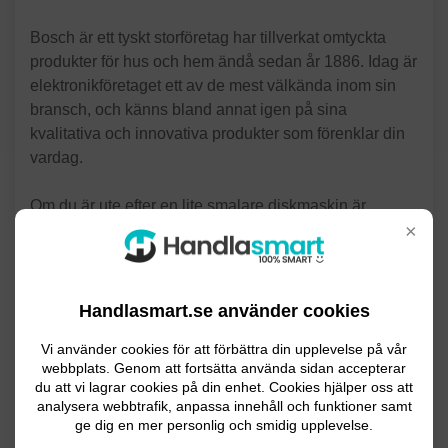
Bosch är ett tyskt storföretag har tillverkat omtyckta
produkter för hus och hem ändå sedan år 1886. Idag är
elektronikföretaget ett av de mest välkända inom sin
bransch, och känns bland annat igen på sina
kvalitativa och innovativa produkter som förenklar din
vardag.
Om du är ute efter en lite smalare diskmaskin är
×
Bosch SPV2IKX10E ett bra alternativ. Denna
diskmaskin mäter 45 centimeter i bredd och rymmer
nio kuvert. Den kan styras via appen Home Connect
och är även utrustad med en timerfunktion. Bosch
Handlasmart.se använder cookies
SPV2IKX10E har energiklass A+ och fem olika
program att välja på. Ljudnivån ligger på 48 dB.
Vi använder cookies för att förbättra din upplevelse på vår
webbplats. Genom att fortsätta använda sidan accepterar
du att vi lagrar cookies på din enhet. Cookies hjälper oss att
analysera webbtrafik, anpassa innehåll och funktioner samt
Se priser på SPV2IKX10E
ge dig en mer personlig och smidig upplevelse.