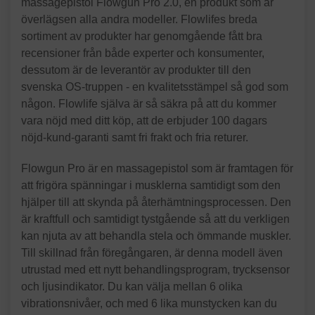
massagepistol Flowgun Pro 2.0, en produkt som är
överlägsen alla andra modeller. Flowlifes breda
sortiment av produkter har genomgående fått bra
recensioner från både experter och konsumenter,
dessutom är de leverantör av produkter till den
svenska OS-truppen - en kvalitetsstämpel så god som
någon. Flowlife själva är så säkra på att du kommer
vara nöjd med ditt köp, att de erbjuder 100 dagars
nöjd-kund-garanti samt fri frakt och fria returer.
Flowgun Pro är en massagepistol som är framtagen för
att frigöra spänningar i musklerna samtidigt som den
hjälper till att skynda på återhämtningsprocessen. Den
är kraftfull och samtidigt tystgående så att du verkligen
kan njuta av att behandla stela och ömmande muskler.
Till skillnad från föregångaren, är denna modell även
utrustad med ett nytt behandlingsprogram, trycksensor
och ljusindikator. Du kan välja mellan 6 olika
vibrationsnivåer, och med 6 lika munstycken kan du