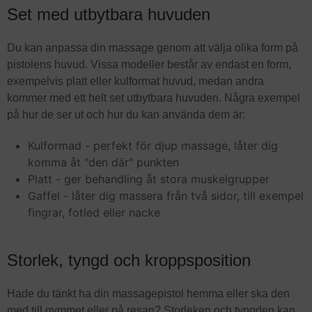
Set med utbytbara huvuden
Du kan anpassa din massage genom att välja olika form på
pistolens huvud. Vissa modeller består av endast en form,
exempelvis platt eller kulformat huvud, medan andra
kommer med ett helt set utbytbara huvuden. Några exempel
på hur de ser ut och hur du kan använda dem är:
Kulformad - perfekt för djup massage, låter dig
komma åt "den där" punkten
Platt - ger behandling åt stora muskelgrupper
Gaffel - låter dig massera från två sidor, till exempel
fingrar, fotled eller nacke
Storlek, tyngd och kroppsposition
Hade du tänkt ha din massagepistol hemma eller ska den
med till gymmet eller på resan? Storleken och tyngden kan