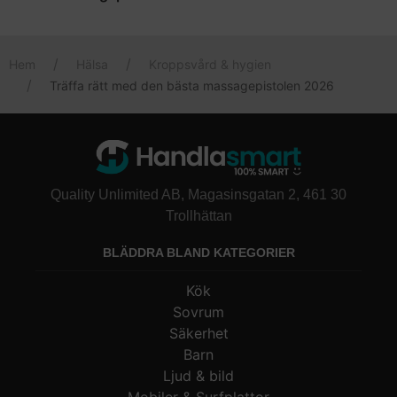
par tusen kronor för den.
Vi har valt ut
Flowlife Flowgun
som den bästa massagepistolen.
Den är mycket kraftfull och har hela 6 olika munstycken.
Hem
Hälsa
Kroppsvård & hygien
Träffa rätt med den bästa massagepistolen 2026
Quality Unlimited AB, Magasinsgatan 2, 461 30
Trollhättan
BLÄDDRA BLAND KATEGORIER
Kök
Sovrum
Säkerhet
Barn
Ljud & bild
Mobiler & Surfplattor