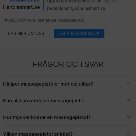
Uppdaterades senast 2026-06-25
Handlasmart.se
redaktionen@handlasmart.se
LÄS MER OM OSS
DELA PÅ FACEBOOK
FRÅGOR OCH SVAR
Hjälper massagepistoler mot celluliter?
Många använder massagepistolen som en del av behandlingen
mot celluliter. Den främsta anledningen är att vibrationerna
Kan alla använda en massagepistol
verkligen får igång blodcirkulationen och knådar fett- och
Svaret är ja, så länge du inte använder massagepistolen på sår
bindvävnaden.
och skador. Om du är gravid eller lider av någon ledsjukdom kan
Hur mycket kostar en massagepistol?
du behöva rådgivning av en läkare eller sjukterapeut för att inte
Det finns billigare varianter men för att få en högkvalitativ modell
orsaka problem.
som verkligen gör jobbet får du räkna med att betala minst ett
Vilken massagepistol är bäst?