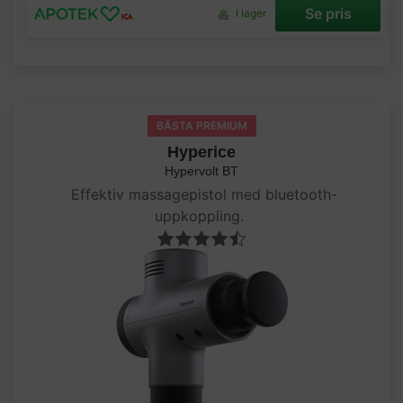
Se pris
I lager
BÄSTA PREMIUM
Hyperice
Hypervolt BT
Effektiv massagepistol med bluetooth-
uppkoppling.