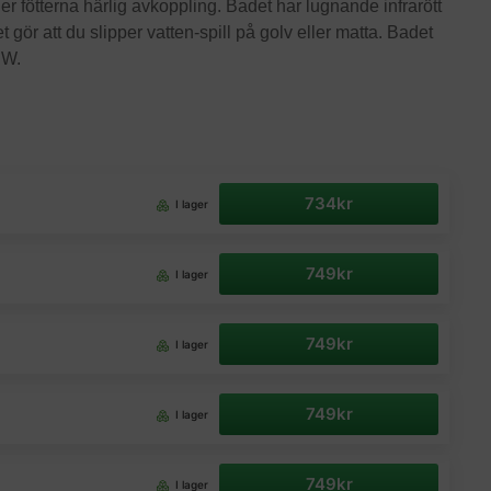
r fötterna härlig avkoppling. Badet har lugnande infrarött
gör att du slipper vatten-spill på golv eller matta. Badet
 W.
734kr
I lager
749kr
I lager
749kr
I lager
749kr
I lager
749kr
I lager