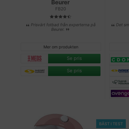
Beurer
FB20
Prisvärt fotbad från experterna på
Det smi
Beurer.
Mer om produkten
Se pris
Se pris
BÄST I TEST