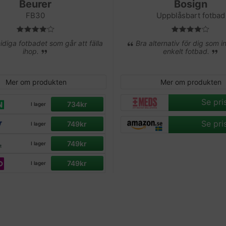
Beurer
Bosign
FB30
Uppblåsbart fotbad
diga fotbadet som går att fälla
Bra alternativ för dig som in
ihop.
enkelt fotbad.
Mer om produkten
Mer om produkten
Se pri
734kr
I lager
Se pri
749kr
I lager
749kr
I lager
749kr
I lager