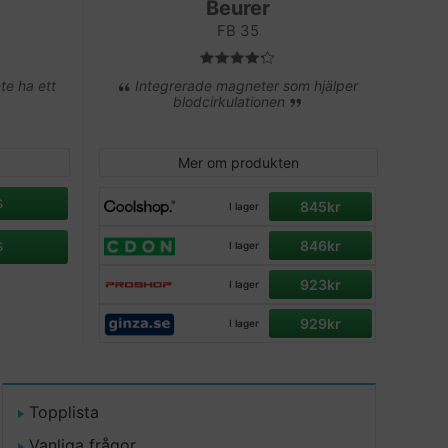
Beurer
FB 35
te ha ett
Integrerade magneter som hjälper
blodcirkulationen
Mer om produkten
s
845kr
I lager
s
846kr
I lager
923kr
I lager
929kr
I lager
Topplista
Vanliga frågor