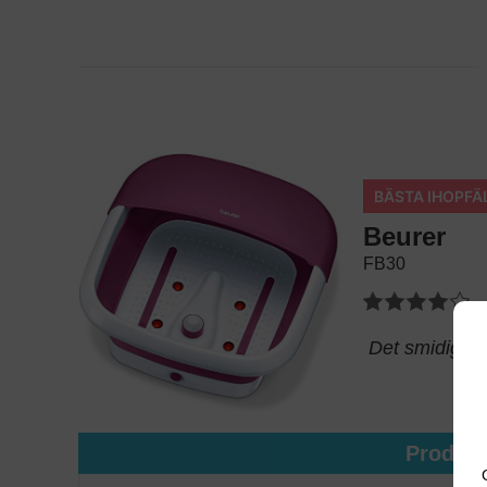
BÄSTA IHOPFÄ
Beurer
FB30
Det smidiga fo
Produk