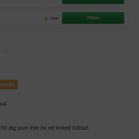
749kr
I lager
ÅSBARA
bad
 för dig som inte ha ett enkelt fotbad.