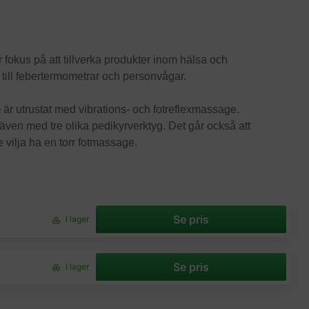
fokus på att tillverka produkter inom hälsa och
ar till febertermometrar och personvågar.
är utrustat med vibrations- och fotreflexmassage.
 även med tre olika pedikyrverktyg. Det går också att
 vilja ha en torr fotmassage.
Se pris
I lager
Se pris
I lager