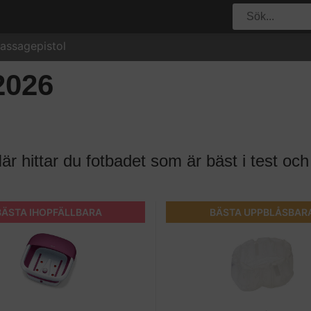
assagepistol
2026
r hittar du fotbadet som är bäst i test och
BÄSTA IHOPFÄLLBARA
BÄSTA UPPBLÅSBAR