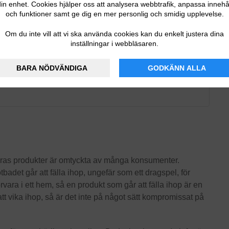
in enhet. Cookies hjälper oss att analysera webbtrafik, anpassa innehå
och funktioner samt ge dig en mer personlig och smidig upplevelse.
Om du inte vill att vi ska använda cookies kan du enkelt justera dina
inställningar i webbläsaren.
BARA NÖDVÄNDIGA
GODKÄNN ALLA
 deras produkter är omtyckta av många konsumenter.
tbadet går att fälla ihop, ungefär som ett dragspel, för
förvara i ett hem, så en produkt som går att fälla ihop är en
 vika ihop, så är det inte på något sätt kompromissat på