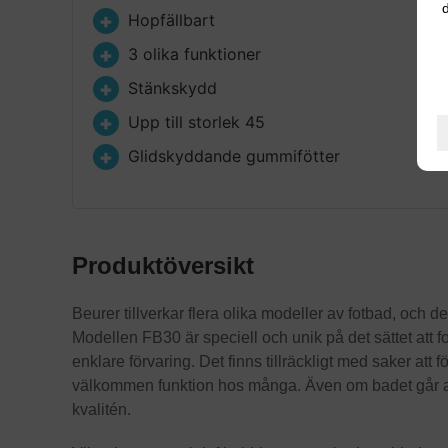
d
Hopfällbart
3 olika funktioner
Stänkskydd
Upp till storlek 45
Glidskyddande gummifötter
Produktöversikt
Beurer tillverkar flera olika modeller av fotbad, och
Modellen FB30 är speciell och unik på det sättet att fo
enklare förvaring. Det finns tillräckligt med saker att 
välkommen funktion hos många. Även om badet går att
kvalitén.