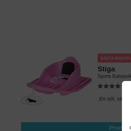
BÄSTA BABYP
Stiga
Sports Babypulk
En söt, säker
Produk