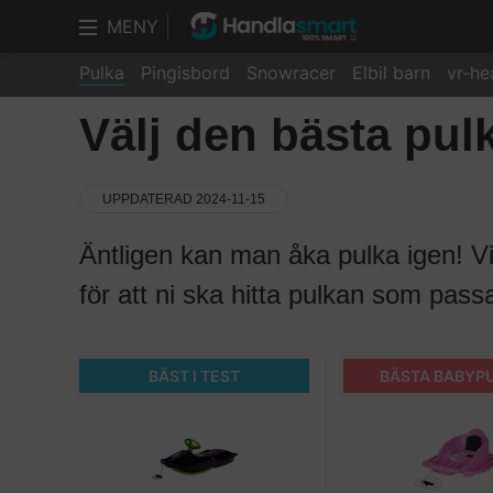
MENY
Pulka
Pingisbord
Snowracer
Elbil barn
vr-he
Välj den bästa pul
UPPDATERAD 2024-11-15
Äntligen kan man åka pulka igen! Vi 
för att ni ska hitta pulkan som passa
BÄST I TEST
BÄSTA BABYP