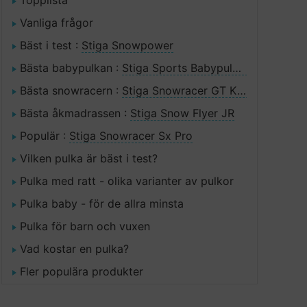
Topplista
Vanliga frågor
Bäst i test :
Stiga Snowpower
Bästa babypulkan :
Stiga Sports Babypulka Cruiser
Bästa snowracern :
Stiga Snowracer GT King Size Svart Vit
Bästa åkmadrassen :
Stiga Snow Flyer JR
Populär :
Stiga Snowracer Sx Pro
Vilken pulka är bäst i test?
Pulka med ratt - olika varianter av pulkor
Pulka baby - för de allra minsta
Pulka för barn och vuxen
Vad kostar en pulka?
Fler populära produkter