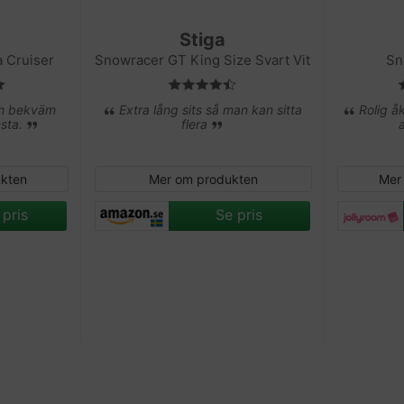
Stiga
 Cruiser
Snowracer GT King Size Svart Vit
Sn
ch bekväm
Extra lång sits så man kan sitta
Rolig å
nsta.
flera
ukten
Mer om produkten
Mer
 pris
Se pris