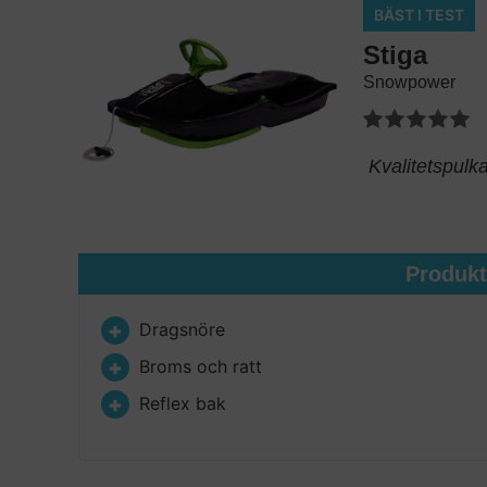
BÄST I TEST
Stiga
Snowpower
Kvalitetspulk
Produk
Dragsnöre
Broms och ratt
Reflex bak