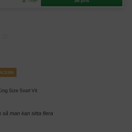
Se pris
I lager
ACERN
ng Size Svart Vit
s så man kan sitta flera