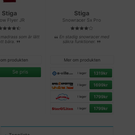
Stiga
Stiga
ow Flyer JR
Snowracer Sx Pro
kmadrass som är lätt
En stadig snowracer med
att bära.
säkra funktioner.
 om produkten
Mer om produkten
Se pris
1319kr
I lager
1699kr
I lager
1799kr
I lager
1799kr
I lager