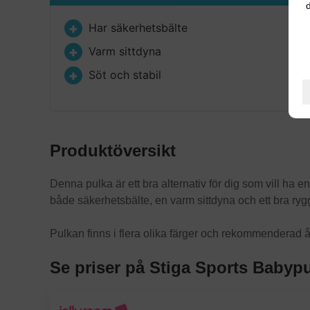
d
Har säkerhetsbälte
Varm sittdyna
Söt och stabil
Produktöversikt
Denna pulka är ett bra alternativ för dig som vill ha e
både säkerhetsbälte, en varm sittdyna och ett bra rygg
Pulkan finns i flera olika färger och rekommenderad ål
Se priser på Stiga Sports Babypu