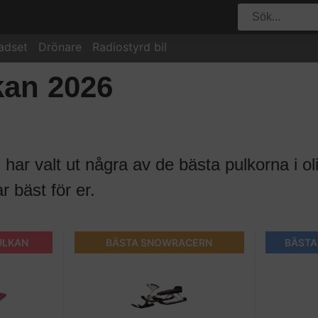
adset
Drönare
Radiostyrd bil
kan 2026
har valt ut några av de bästa pulkorna i ol
r bäst för er.
ULKAN
BÄSTA SNOWRACERN
BÄSTA