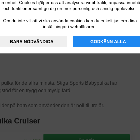
in enhet. Cookies hjälper oss att analysera webbtrafik, anpassa innehå
och funktioner samt ge dig en mer personlig och smidig upplevelse.
Om du inte vill att vi ska använda cookies kan du enkelt justera dina
inställningar i webbläsaren.
BARA NÖDVÄNDIGA
GODKÄNN ALLA
n pulka för de allra minsta. Stiga Sports Babypulka har
stöd för en trygg och mysig färd.
der på barn som använder den är noll till tre år.
lka Cruiser