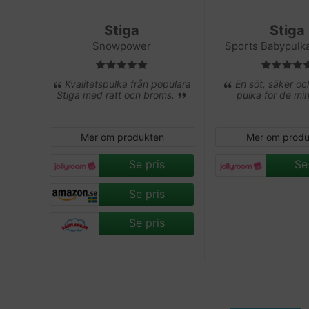
Stiga
Stiga
Snowpower
Sports Babypulka
Kvalitetspulka från populära
En söt, säker o
Stiga med ratt och broms.
pulka för de mi
Mer om produkten
Mer om prod
Se pris
Se
Se pris
Se pris