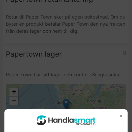
Retur till Paper Town sker på egen bekostnad. Om du
byter en produkt betalar Paper Town den nya frakten
från deras lager och hem till dig.
Papertown lager
Paper Town har sitt lager och kontor i Kungsbacka.
+
−
×