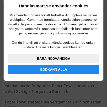
Leaflet
Handlasmart.se använder cookies
Papertown omsättning
Vi använder cookies för att förbättra din upplevelse på vår
webbplats. Genom att fortsätta använda sidan accepterar
du att vi lagrar cookies på din enhet. Cookies hjälper oss att
analysera webbtrafik, anpassa innehåll och funktioner samt
2,6 Mkr (2019)
ge dig en mer personlig och smidig upplevelse.
Om du inte vill att vi ska använda cookies kan du enkelt
justera dina inställningar i webbläsaren.
Företagsinformation
BARA NÖDVÄNDIGA
Paper Town är ett svenskt företag med visionen att
skapa unika motiv för ditt hem. Hos Paper Town
GODKÄNN ALLA
hittar du såväl fotomotiv som digital drawings, och
förutom de egna motiven finns också fotomotiv av
internationella fotografer. Paper Towns produkter
säljs i Sverige, Norge och Danmark.
Paper Town startade sin verksamhet 2017, och sedan