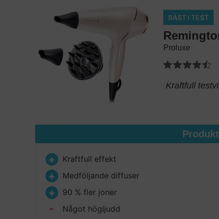
BÄST I TEST
Remingto
Proluxe
Kraftfull test
Produk
Kraftfull effekt
Medföljande diffuser
90 % fler joner
Något högljudd