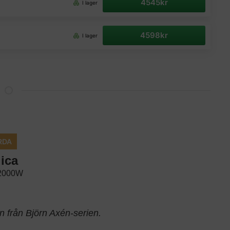
4545kr
I lager
4598kr
I lager
RDA
ica
 2000W
n från Björn Axén-serien.