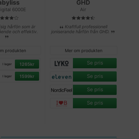
abyliss
GHD
igital 6000E
Air
sig hårfön som är
Kraftfull professionell
ende och effektiv.
joniserande hårfön från GHD.
om produkten
Mer om produkten
Se pris
1265kr
I lager
Se pris
1599kr
I lager
Se pris
Se pris