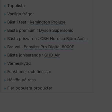
Topplista
Vanliga frågor
Bäst i test :
Remington Proluxe
Bästa premium :
Dyson Supersonic
Bästa prisvärda :
OBH Nordica Björn Axén AC 2000W
Bra val :
Babyliss Pro Digital 6000E
Bästa joniserande :
GHD Air
Värmeskydd
Funktioner och finesser
Hårfön på resa
Fler populära produkter