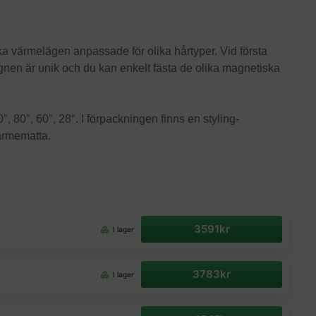
ika värmelägen anpassade för olika hårtyper. Vid första
gnen är unik och du kan enkelt fästa de olika magnetiska
, 80°, 60°, 28°. I förpackningen finns en styling-
ärmematta.
3591kr
I lager
3783kr
I lager