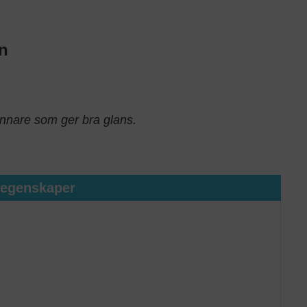
n
vinnare som ger bra glans.
tegenskaper