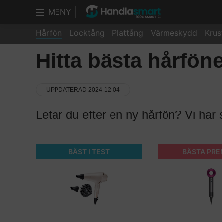
MENY
Hårfön
Locktång
Plattång
Värmeskydd
Krus
Hitta bästa hårföne
UPPDATERAD 2024-12-04
Letar du efter en ny hårfön? Vi har 
BÄST I TEST
BÄSTA PR