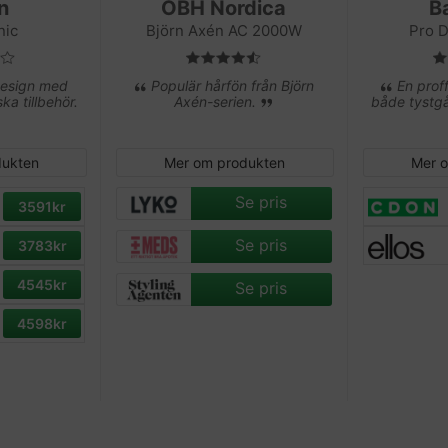
n
OBH Nordica
B
nic
Björn Axén AC 2000W
Pro D
design med
Populär hårfön från Björn
En proff
ka tillbehör.
Axén-serien.
både tystgå
dukten
Mer om produkten
Mer 
Se pris
3591kr
Se pris
3783kr
4545kr
Se pris
4598kr