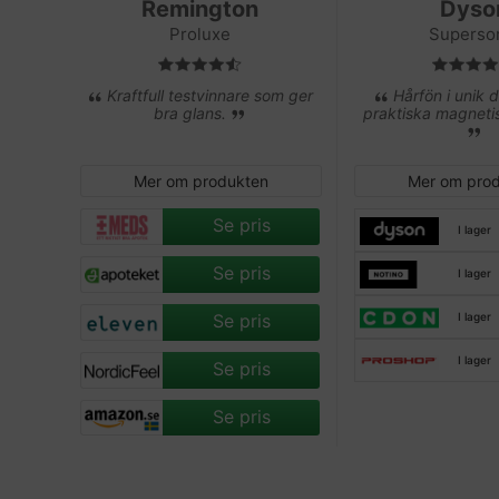
Remington
Dyso
Proluxe
Superso
Kraftfull testvinnare som ger
Hårfön i unik 
bra glans.
praktiska magnetis
Mer om produkten
Mer om pro
Se pris
I lager
Se pris
I lager
Se pris
I lager
I lager
Se pris
Se pris