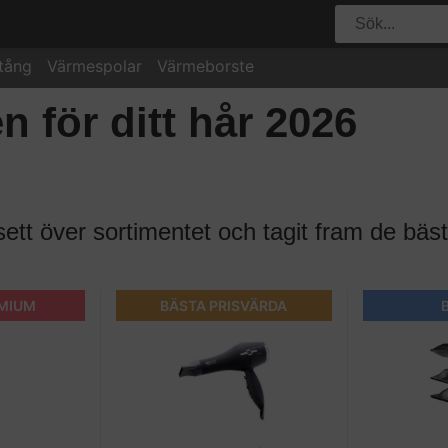
tång
Värmespolar
Värmeborste
n för ditt hår 2026
sett över sortimentet och tagit fram de bäst
EMIUM
BÄSTA PRISVÄRDA