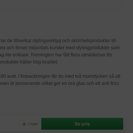
de tillverkat stylingverktyg och skönhetsprodukter till
ora och förser miljontals kunder med stylingprodukter som
dag lite enklare. Remington har fått flera utmärkelser för
rodukter håller hög kvalitet.
400 watt. I förpackningen får du med två munstycken så att
 är joniserande vilket ger en bra glas och ett anti-frizz
Se pris
I lager