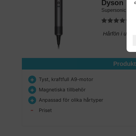
Dyson
d
Supersonic
Hårfön i unik 
Produk
Tyst, kraftfull A9-motor
Magnetiska tillbehör
Anpassad för olika hårtyper
Priset