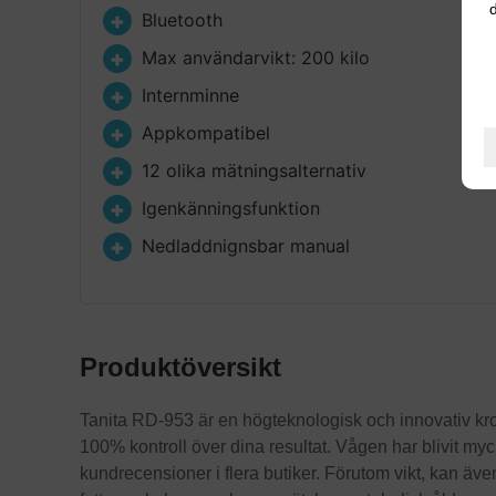
d
Bluetooth
Max användarvikt: 200 kilo
Internminne
Appkompatibel
12 olika mätningsalternativ
Igenkänningsfunktion
Nedladdnignsbar manual
Produktöversikt
Tanita RD-953 är en högteknologisk och innovativ krop
100% kontroll över dina resultat. Vågen har blivit my
kundrecensioner i flera butiker. Förutom vikt, kan äve