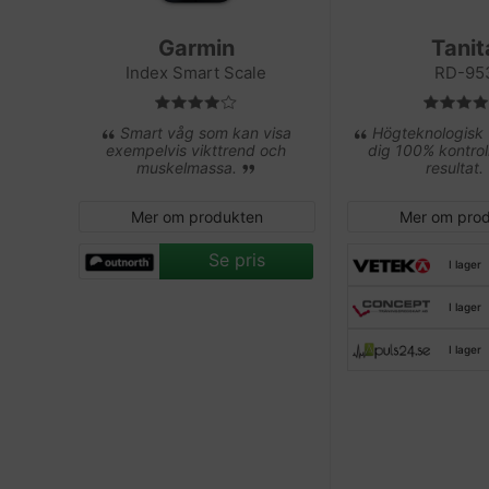
Garmin
Tanit
Index Smart Scale
RD-95
Smart våg som kan visa
Högteknologisk 
exempelvis vikttrend och
dig 100% kontrol
muskelmassa.
resultat.
Mer om produkten
Mer om pro
Se pris
I lager
I lager
I lager