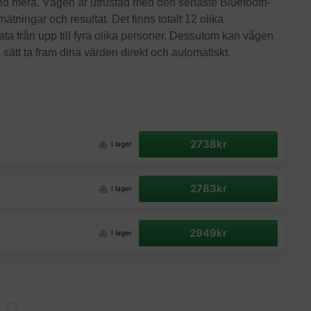
ed mera. Vågen är utrustad med den senaste Bluetooth-
ningar och resultat. Det finns totalt 12 olika
ata från upp till fyra olika personer. Dessutom kan vågen
sätt ta fram dina värden direkt och automatiskt.
2738kr
I lager
2783kr
I lager
2949kr
I lager