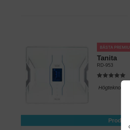
BÄSTA PREMI
Tanita
RD-953
Högteknologis
Produk