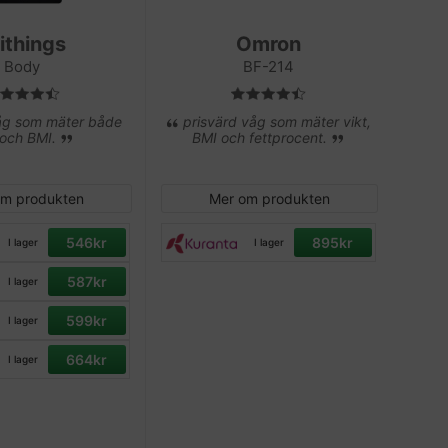
ithings
Omron
Body
BF-214
våg som mäter både
prisvärd våg som mäter vikt,
 och BMI.
BMI och fettprocent.
om produkten
Mer om produkten
546kr
895kr
I lager
I lager
587kr
I lager
599kr
I lager
664kr
I lager