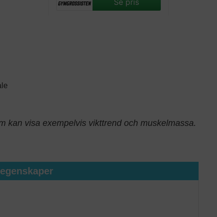
Se pris
ale
 kan visa exempelvis vikttrend och muskelmassa.
tegenskaper