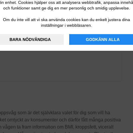
in enhet. Cookies hjälper oss att analysera webbtrafik, anpassa innehå
och funktioner samt ge dig en mer personlig och smidig upplevelse.
Om du inte vill att vi ska använda cookies kan du enkelt justera dina
inställningar i webbläsaren.
BARA NÖDVÄNDIGA
GODKÄNN ALLA
psvåg som är det självklara valet för dig som vill ha
cket omtyckt av konsumenter och därför fått många positiva
n vågen ta fram information om BMI, kroppsfett, viceralt