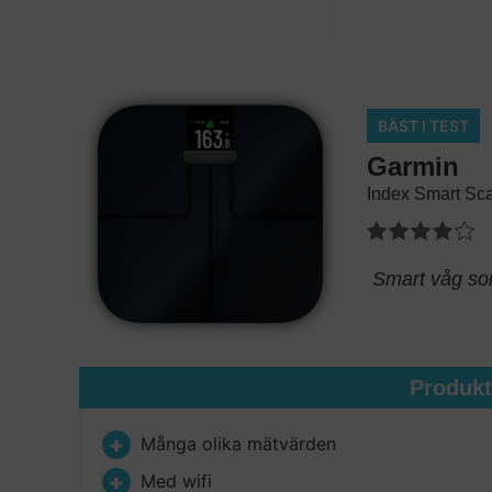
BÄST I TEST
Garmin
Index Smart Sc
Smart våg som
Produk
Många olika mätvärden
Med wifi