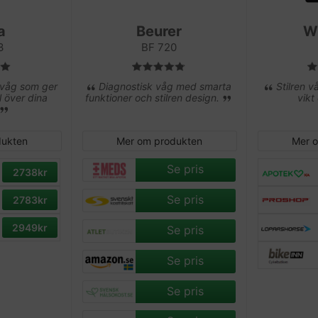
a
Beurer
W
3
BF 720
våg som ger
Diagnostisk våg med smarta
Stilren 
l över dina
funktioner och stilren design.
vikt
dukten
Mer om produkten
Mer 
Se pris
2738kr
Se pris
2783kr
2949kr
Se pris
Se pris
Se pris