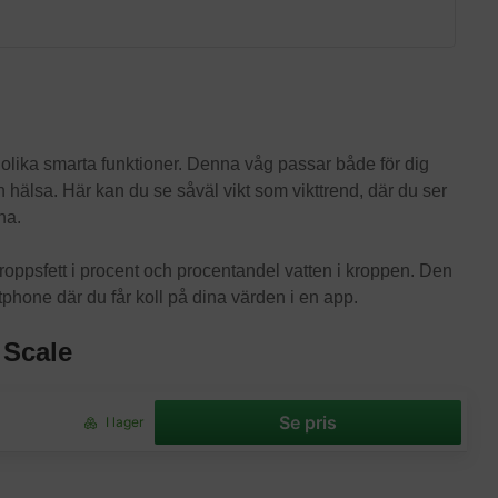
 olika smarta funktioner. Denna våg passar både för dig
in hälsa. Här kan du se såväl vikt som vikttrend, där du ser
rna.
ppsfett i procent och procentandel vatten i kroppen. Den
tphone där du får koll på dina värden i en app.
 Scale
Se pris
I lager