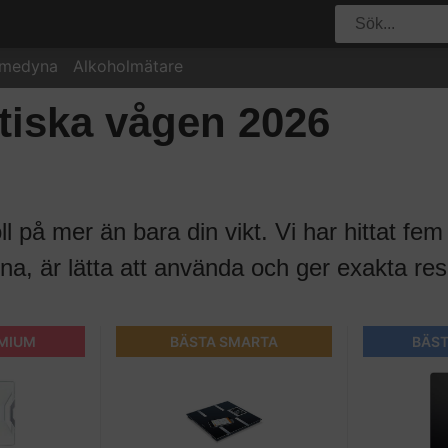
rmedyna
Alkoholmätare
tiska vågen 2026
ll på mer än bara din vikt. Vi har hittat fe
a, är lätta att använda och ger exakta resu
EMIUM
BÄSTA SMARTA
BÄST