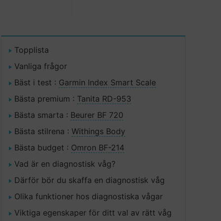
Topplista
Vanliga frågor
Bäst i test :
Garmin Index Smart Scale
Bästa premium :
Tanita RD-953
Bästa smarta :
Beurer BF 720
Bästa stilrena :
Withings Body
Bästa budget :
Omron BF-214
Vad är en diagnostisk våg?
Därför bör du skaffa en diagnostisk våg
Olika funktioner hos diagnostiska vågar
Viktiga egenskaper för ditt val av rätt våg