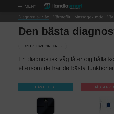
MENY
Diagnostisk våg
Värmefilt
Massagekudde
Vä
Den bästa diagnos
UPPDATERAD 2026-06-18
En diagnostisk våg låter dig hålla ko
eftersom de har de bästa funktionern
BÄST I TEST
BÄSTA PR