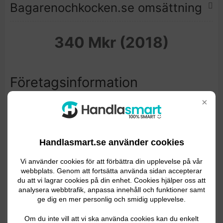
Bagarenochkocken.se omsättning
340 Mkr (2018)
Företagsinformation
×
Bagaren och Kocken är en fullsortiments-butik med
allt du kan tänkas behöva i ditt kök och till hemmet.
De erbjuder 365 dagars öppet köp och fri frakt över
Handlasmart.se använder cookies
400 kr. Bagaren och Kocken är officiell återförsäljare
av alla varumärken och har funnits sedan 2005. När
Vi använder cookies för att förbättra din upplevelse på vår
du lagt en order kan du se och följa status på din
webbplats. Genom att fortsätta använda sidan accepterar
order genom att fylla i ditt beställningsnummer och
du att vi lagrar cookies på din enhet. Cookies hjälper oss att
analysera webbtrafik, anpassa innehåll och funktioner samt
e-postadress på hemsidan. Här kan du även kontakta
ge dig en mer personlig och smidig upplevelse.
butiken med eventuella frågor, returhantering och
reklamation genom kontaktformulär. Bagaren och
Om du inte vill att vi ska använda cookies kan du enkelt