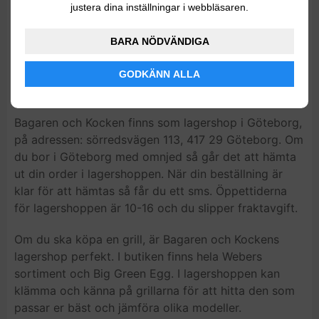
Kocken finns även på Facebook och Instagram där du
justera dina inställningar i webbläsaren.
kan inspireras och följa aktuella kampanjer och
erbjudanden.
BARA NÖDVÄNDIGA
GODKÄNN ALLA
Lagershop
Bagaren och Kocken finns som lagershop i Göteborg,
på adressen: sörredsvägen 113, 417 29 Göteborg. Om
du bor i Göteborg med omnjed så går det att hämta
ut din order i lagershoppen. När din beställning är
klar för att hämtas så får du ett sms. Öppettiderna
för lagershoppen är 10-16 och du slipper fraktavgift.
Om du ska köpa en grill, är Bagaren och Kockens
lagershop perfekt. I butiken finns hela Webers
sortiment och Big Green Egg. I lagershoppen kan
klämma och känna på grillarna för att hitta den som
passar er bäst och jämföra olika modeller.