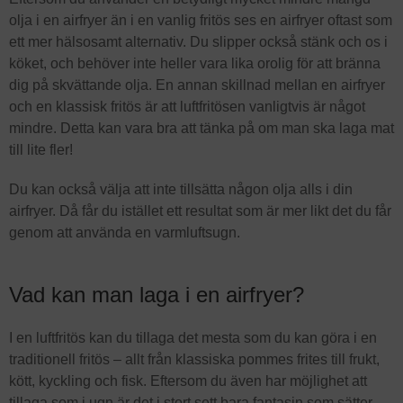
olja i en airfryer än i en vanlig fritös ses en airfryer oftast som
ett mer hälsosamt alternativ. Du slipper också stänk och os i
köket, och behöver inte heller vara lika orolig för att bränna
dig på skvättande olja. En annan skillnad mellan en airfryer
och en klassisk fritös är att luftfritösen vanligtvis är något
mindre. Detta kan vara bra att tänka på om man ska laga mat
till lite fler!
Du kan också välja att inte tillsätta någon olja alls i din
airfryer. Då får du istället ett resultat som är mer likt det du får
genom att använda en varmluftsugn.
Vad kan man laga i en airfryer?
I en luftfritös kan du tillaga det mesta som du kan göra i en
traditionell fritös – allt från klassiska pommes frites till frukt,
kött, kyckling och fisk. Eftersom du även har möjlighet att
tillaga som i ugn är det i stort sett bara fantasin som sätter