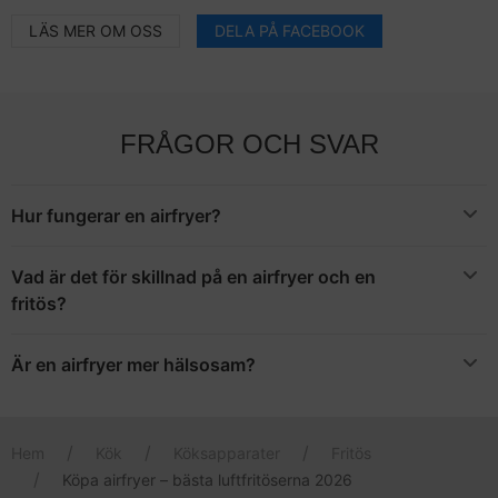
LÄS MER OM OSS
DELA PÅ FACEBOOK
FRÅGOR OCH SVAR
Hur fungerar en airfryer?
I en airfryer tillagas maten genom cirkulation av varmluft.
Vad är det för skillnad på en airfryer och en
fritös?
Till skillnad från en traditionell fritös, där råvarorna sänks ner i
olja, använder du bara en bråkdel av oljemängden i en airfryer.
Är en airfryer mer hälsosam?
Eftersom du använder betydligt mycket mindre olja i en luftfritös
än vad du gör i en traditionell fritös ses airfryern ofta som ett mer
hälsosamt alternativ.
Hem
Kök
Köksapparater
Fritös
Köpa airfryer – bästa luftfritöserna 2026