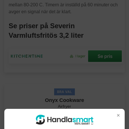
mellan 80-200 C. Timern är inställd på 60 minuter och
avger en signal när det är klart.
Se priser på Severin
Varmluftsfritös 3,2 liter
Se pris
I lager
BRA VAL
Onyx Cookware
Airfryer
Lättanvänd airfryer med tydlig display och smarta
×
funktioner.