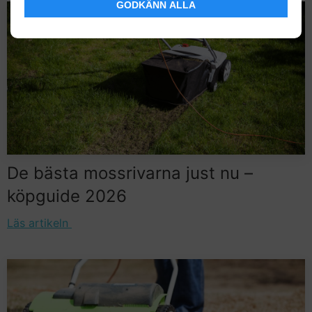
GODKÄNN ALLA
De bästa mossrivarna just nu –
köpguide 2026
Läs artikeln