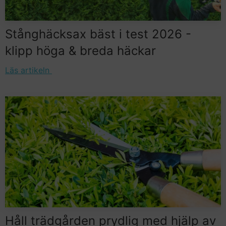
Stånghäcksax bäst i test 2026 -
klipp höga & breda häckar
Läs artikeln
Håll trädgården prydlig med hjälp av