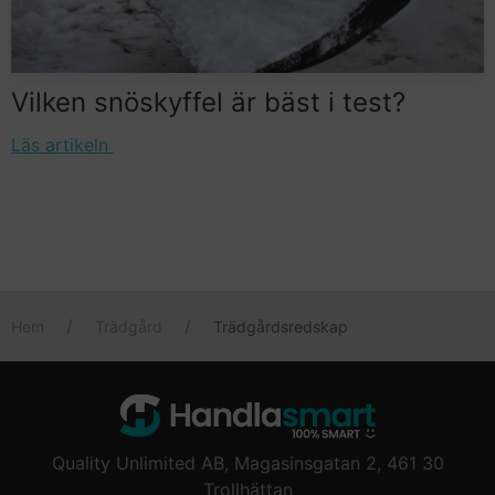
Vilken snöskyffel är bäst i test?
Läs artikeln
Hem
Trädgård
Trädgårdsredskap
Quality Unlimited AB, Magasinsgatan 2, 461 30
Trollhättan