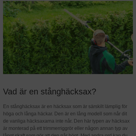
Vad är en stånghäcksax?
En stånghäcksax är en häcksax som är särskilt lämplig för
höga och långa häckar. Den är en lång modell som når dit
de vanliga häcksaxarna inte når. Den här typen av häcksax
är monterad på ett trimmerriggrör eller någon annan typ av
långt skaft som gör att den når högt. Med andra ord kan du