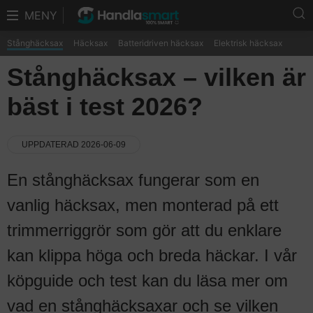
MENY
Stånghäcksax
Häcksax
Batteridriven häcksax
Elektrisk häcksax
Stånghäcksax – vilken är
bäst i test 2026?
UPPDATERAD 2026-06-09
En stånghäcksax fungerar som en
vanlig häcksax, men monterad på ett
trimmerriggrör som gör att du enklare
kan klippa höga och breda häckar. I vår
köpguide och test kan du läsa mer om
vad en stånghäcksaxar och se vilken