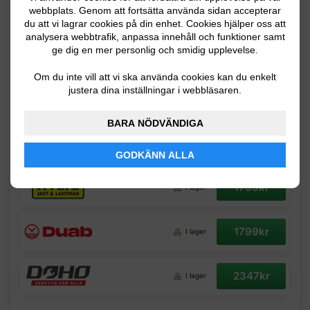
webbplats. Genom att fortsätta använda sidan accepterar
som har en räckvidd på upp till 2,3 meter. Klipphuvudet
du att vi lagrar cookies på din enhet. Cookies hjälper oss att
kan justeras i fyra olika positioner, vilket ger dig goda
analysera webbtrafik, anpassa innehåll och funktioner samt
möjligheter till en flexibel användning. Svärdet är 45
ge dig en mer personlig och smidig upplevelse.
centimeter långt och har diamantslipade knivar.
Om du inte vill att vi ska använda cookies kan du enkelt
Grenkapaciteten ligger på 18 millimeter. Häcksaxen
justera dina inställningar i webbläsaren.
levereras även med en bärsele.
BARA NÖDVÄNDIGA
Se priser på Ryobi One+ OPT1845
GODKÄNN ALLA
1799kr
I lager
1799kr
I lager
2347kr
I lager