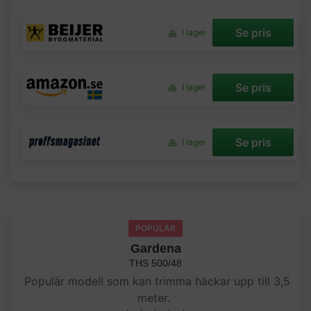
Se pris
I lager
Se pris
I lager
Se pris
I lager
POPULÄR
Gardena
THS 500/48
Populär modell som kan trimma häckar upp till 3,5
meter.