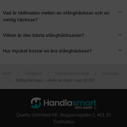
Vad är skillnaden mellan en stånghäcksax och en
vanlig häcksax?
En stånghäcksax har ett längre skaft och används för att klippa
höga och breda häckar.
Vilken är den bästa stånghäcksaxen?
Det finns flera bra stånghäcksaxar på den svenska marknaden.
Vilken som är bäst för dig beror på ditt behov, exempelvis hur
Hur mycket kostar en bra stånghäcksax?
stor din häck är.
Om du vill ha en högkvalitativ häcksax med en kraftig motor, bra
batteri och ergonomiskt grepp kostar den ett par tusenlappar.
Hem
Trädgård
Trädgårdsredskap
Häcksax
Stånghäcksax – vilken är bäst i test 2026?
Quality Unlimited AB, Magasinsgatan 2, 461 30
Trollhättan