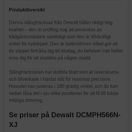
Produktöversikt
Denna stånghäcksax från Dewalt håller riktigt hög
kvalitet – den är proffsig nog att användas av
trädgårdsmästare samtidigt som den är tillräckligt
enkel för nybörjare. Den är batteridriven vilket gör att
du slipper förhålla dig till eluttag, du behöver inte heller
oroa dig för att snubbla på någon sladd.
Stånghäcksaxen har dubbla blad som är laserskurna
och tillverkade i härdat stål för maximal precision.
Huvudet kan justeras i 180 gradig vinkel, och du kan
sedan låsa det i sju olika positioner för att få till bästa
möjliga trimning.
Se priser på Dewalt DCMPH566N-
XJ