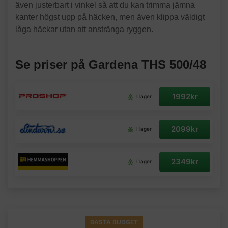
även justerbart i vinkel så att du kan trimma jämna
kanter högst upp på häcken, men även klippa väldigt
låga häckar utan att anstränga ryggen.
Se priser på Gardena THS 500/48
1992kr
I lager
2099kr
I lager
2349kr
I lager
BÄSTA BUDGET