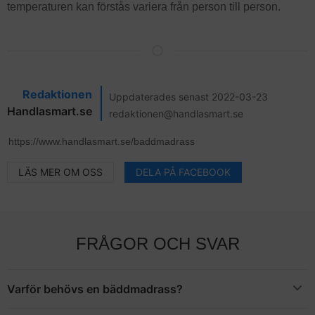
temperaturen kan förstås variera från person till person.
Redaktionen
Uppdaterades senast 2022-03-23
Handlasmart.se
redaktionen@handlasmart.se
LÄS MER OM OSS
DELA PÅ FACEBOOK
FRÅGOR OCH SVAR
Varför behövs en bäddmadrass?
Med en bra bäddmadrass i rätt tjocklek kan din kropp slappna