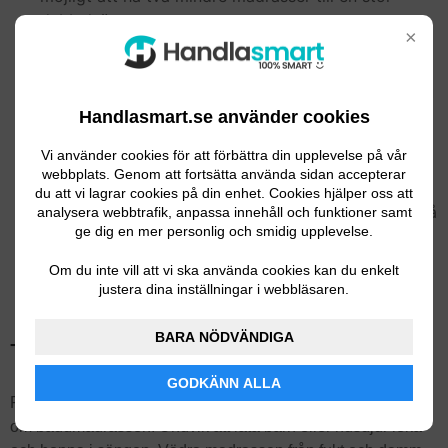
dubbelsäng.
×
Välj en tjocklek och mjukhet på madrassen som är
anpassad till din vikt och längd.
Fundera på i vilken ställning du helst sover. Gillar du
att sova på sidan behöver du troligen en hårdare
Handlasmart.se använder cookies
madrass.
Vi använder cookies för att förbättra din upplevelse på vår
Fokusera på kvalitet istället för pris om du är mån
webbplats. Genom att fortsätta använda sidan accepterar
om att optimera din sömnkvalitet.
du att vi lagrar cookies på din enhet. Cookies hjälper oss att
Välj gärna en bäddmadrass med avtagbart skydd så
analysera webbtrafik, anpassa innehåll och funktioner samt
ge dig en mer personlig och smidig upplevelse.
att du kan hålla den fräschare längre.
En bäddmadrass åldras med tiden och behöver
Om du inte vill att vi ska använda cookies kan du enkelt
bytas ut efter ungefär sju till tio års användning.
justera dina inställningar i webbläsaren.
BARA NÖDVÄNDIGA
Ta hand om madrassen
GODKÄNN ALLA
Prioriterar du din sömn högt är det en bra idé att ta väl hand
om bäddmadrassen. Undvik att låta barn eller husdjur leka