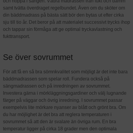
och hoppa i sängen. Vädra madrassen från fukt och damm
samt tvätta överdraget regelbundet. Även om du sköter om
din bäddmadrass på bästa sätt bör den bytas ut efter cirka
sju till tio år. Det beror på att materialet successivt trycks ihop
och tappar sin förmåga att ge optimal tryckavlastning och
fukttransport.
Se över sovrummet
För att få en så bra sömnkvalitet som möjligt är det inte bara
bäddmadrassen som spelar roll. Fundera också på
sängmadrassen och på inredningen av sovrummet.
Investera gärna i mörkläggningsgardiner och välj lugnande
färger på väggar och övrig inredning. I sovrummet passar
exempelvis lite mörkare nyanser av blått och grönt bra. Om
du har möjlighet är det bra att reglera temperaturen i
sovrummet så att den är svalare än övriga rum. En bra
temperatur ligger på cirka 18 grader men den optimala