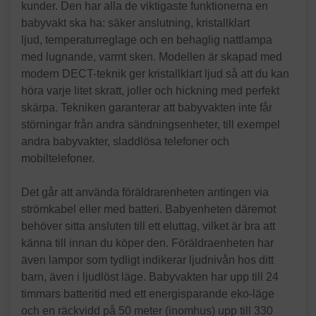
kunder. Den har alla de viktigaste funktionerna en
babyvakt ska ha: säker anslutning, kristallklart
ljud, temperaturreglage och en behaglig nattlampa
med lugnande, varmt sken. Modellen är skapad med
modern DECT-teknik ger kristallklart ljud så att du kan
höra varje litet skratt, joller och hickning med perfekt
skärpa. Tekniken garanterar att babyvakten inte får
störningar från andra sändningsenheter, till exempel
andra babyvakter, sladdlösa telefoner och
mobiltelefoner.
Det går att använda föräldrarenheten antingen via
strömkabel eller med batteri. Babyenheten däremot
behöver sitta ansluten till ett eluttag, vilket är bra att
känna till innan du köper den. Föräldraenheten har
även lampor som tydligt indikerar ljudnivån hos ditt
barn, även i ljudlöst läge. Babyvakten har upp till 24
timmars batteritid med ett energisparande eko-läge
och en räckvidd på 50 meter (inomhus) upp till 330