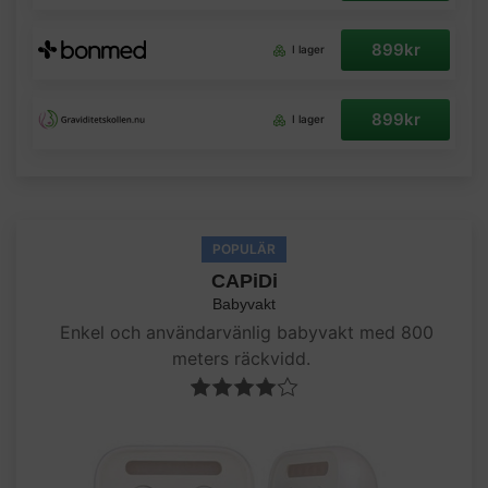
899kr
I lager
899kr
I lager
POPULÄR
CAPiDi
Babyvakt
Enkel och användarvänlig babyvakt med 800
meters räckvidd.