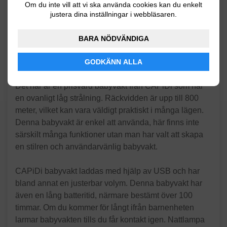
Om du inte vill att vi ska använda cookies kan du enkelt
Fem års garanti
justera dina inställningar i webbläsaren.
Mycket låg strålning
BARA NÖDVÄNDIGA
GODKÄNN ALLA
Produktöversikt
Det här är en prisvärd babyvakt från CAPiDi som har
en ovanligt låg strålning. Räckvidden är upp till 800
meter, vilket kan vara väldigt praktiskt i många lägen.
Denna babyvakt är enkel att använda, här finns inte
särskilt många funktioner utan man har valt att skapa
en stilren och användarvänlig babyvakt.
CAPiDi babyvakt laddas med hjälp av USB och har
bland annat en justerbar volym. Denna babyvakt har
även en lång batteritid, närmare bestämt över 100
timmar. Om du kommer för långt ifrån barnenheten
larmar babyvakten tills du får kontakt igen. Nattlampa