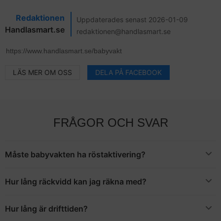
Redaktionen
Uppdaterades senast 2026-01-09
Handlasmart.se
redaktionen@handlasmart.se
LÄS MER OM OSS
DELA PÅ FACEBOOK
FRÅGOR OCH SVAR
Måste babyvakten ha röstaktivering?
Nej, det går alldeles utmärkt att välja en modell som inte har
röstaktivering. Om du däremot vill spara ström är det en fördel
Hur lång räckvidd kan jag räkna med?
att välja en modell som har röstaktivering eftersom de
Det här varierar mellan olika modeller och generellt har
avaktiverar din mottagare när barnet inte ger ifrån sig några ljud.
modellerna utan videofunktion en något längre räckvidd.
Hur lång är drifttiden?
Generellt kan du räkna med att du åtminstone ska kunna vistas
Det här varierar också mellan olika modeller. De flesta modeller