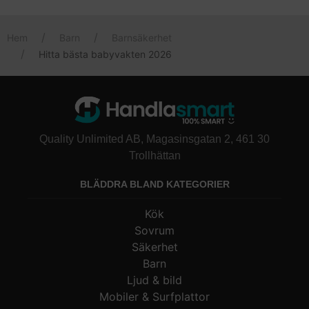
på ett annat våningsplan än ditt barn.
utan videofunktion har något längre drifttid, eftersom de
generellt inte drar lika mycket batteri. Många modeller signalerar
Hem
Barn
Barnsäkerhet
dessutom tydligt när batteriet börjar ta slut.
Hitta bästa babyvakten 2026
Quality Unlimited AB, Magasinsgatan 2, 461 30
Trollhättan
BLÄDDRA BLAND KATEGORIER
Kök
Sovrum
Säkerhet
Barn
Ljud & bild
Mobiler & Surfplattor