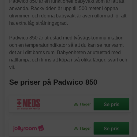
Padwico 850 är en funktionell babyvakt som är lätt att
använda. Räckvidden är upp till 500 meter i öppna
utrymmen och denna babyvakt är även utformad för att
ha extra låg strålningsgrad.
Padwico 850 är utrustad med tvåvägskommunikation
och en temperaturindikator så att du kan se hur varmt
det är i ditt barns rum. Babyenheten är utrustad med
nattlampa och finns att köpa i två olika färger; svart och
vit.
Se priser på Padwico 850
Se pris
I lager
Se pris
I lager